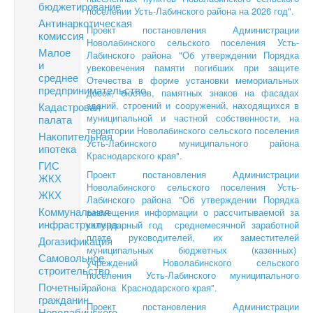
бюджетирование
поселении Усть-Лабинского района на 2026 год".
Антинаркотическая
Проект постановления Администрации
комиссия
Новолабинского сельского поселения Усть-
Малое
Лабинского района "Об утверждении Порядка
и
увековечения памяти погибших при защите
среднее
Отечества в форме установки мемориальных
предпринимательство
досок, бюстов, памятных знаков на фасадах
зданий, строений и сооружений, находящихся в
Кадастровая
муниципальной и частной собственности, на
палата
территории Новолабинского сельского поселения
Накопительная
Усть-Лабинского муниципального района
ипотека
Краснодарского края".
ГИС
Проект постановления Администрации
ЖКХ
Новолабинского сельского поселения Усть-
ЖКХ
Лабинского района "Об утверждении Порядка
Коммунальная
размещения информации о рассчитываемой за
инфраструктура
календарный год среднемесячной заработной
плате руководителей, их заместителей
Догазификация
муниципальных бюджетных (казенных)
Самовольное
учреждений Новолабинского сельского
строительство
поселения Усть-Лабинского муниципального
Почетный
района Краснодарского края".
гражданин
Проект постановления Администрации
Новолабинского