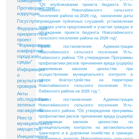
помещений
"Об опубликовании проекта бюджета Усть-
Противодействие
Лабинского Новолабинского сельского
коррупции
поселения района на 2026 год, назначении даты
Госуслуги
проведения публичных слушаний, установлении
порядка учета предложений и участия граждан в
Федеральный
обсуждении проекта бюджета Новолабинского
приоритетный
сельского поселения района на 2026 год".
проект
"Формирование
Проект постановления Администрации
комфортной
Новолабинского сельского поселения Усть-
городской
Лабинского района "Об утверждении Программы
среды"
профилактики рисков причинения вреда (ущерба)
охраняемым законом ценностям при
Информация
осуществлении муниципального контроля в
о
сфере благоустройства на территории
результатах
Новолабинского сельского поселения Усть-
проверок
Лабинского района на 2026 год ".
Акты
обследования
Проект постановления Администрации
зеленых
Новолабинского сельского поселения Усть-
насаждений
Лабинского района "Об утверждении программы
профилактики рисков причинения вреда (ущерба)
Реестр
охраняемым законом ценностям по
муниципального
муниципальному контролю на автомобильном
имущества
транспорте и в дорожном хозяйстве в границах
Инициативное
населенных пунктов Новолабинского сельского