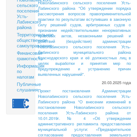
Новолабинского сельского поселения Усть-
сельского
Лабинского района "Об утверждении порядка
поселения
рассмотрения вопросов правоприменительной
Усть-
практики по результатам вступивших в законную
Лабинского
силу решений судов, арбитражных судов о
района
признании недействительными ненормативных
Территориальное
правовых актов, незаконными решений и
общественное
действий (бездействия) администрации
самоуправление
Новолабинского сельского поселения Усть-
Лабинского муниципального района
Финансовая
Краснодарского края и её должностных лиц в
грамотность
целях выработки и принятия мер по
Информация
предупреждению и устранению причин
по
выявленных нарушений".
налогам
20.03.2025 года
Публичные
слушания
Проект постановления Администрации
Новолабинского сельского поселения Усть-
Лабинского района "О внесении изменений в
постановление Новолабинского сельского
поселения Усть-Лабинского района от
10.01.2019г. № 4 «Об утверждении
административного регламента предоставления
муниципальной услуги: «Предварительное
согласование предоставления земельного