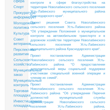
сфера
контроле в сфере благоустройства на
Спорт
территории Новолабинского сельского поселения
Усть-Лабинского муниципального района
Прокуратура
Краснодарского края".
информирует
Проект решения Совета Новолабинского
Молодежная
сельского поселения Усть-Лабинского района
политика
"Об утверждении Положения о муниципальном
Культура
контроле на автомобильном транспорте и в
Совет
дорожном хозяйстве территории Новолабинского
ветеранов
сельского поселения Усть-Лабинского
муниципального района Краснодарского края".
Перспективы
развития
Проект постановления Администрации
Сельское
Новолабинского сельского поселения Усть-
хозяйство
Лабинского района "О предоставлении
дополнительной меры социальной поддержки
Муниципальный
участникам специальной военной операции и
заказ
членам их семей".
Муниципальный
Проект постановления Администрации
контроль
Новолабинского сельского поселения Усть-
Торговая
Лабинского района "Об утверждении Перечня
площадка
должностей муниципальной службы
Инвестиционная
администрации Новолабинского сельского
площадка
поселения Усть-Лабинского района,