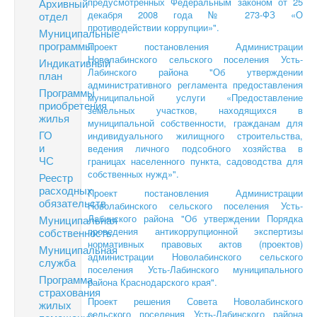
предусмотренных Федеральным законом от 25
Архивный
декабря 2008 года № 273-ФЗ «О
отдел
противодействии коррупции»".
Муниципальные
программы
Проект постановления Администрации
Новолабинского сельского поселения Усть-
Индикативный
Лабинского района "Об утверждении
план
административного регламента предоставления
Программы
муниципальной услуги «Предоставление
приобретения
земельных участков, находящихся в
жилья
муниципальной собственности, гражданам для
ГО
индивидуального жилищного строительства,
и
ведения личного подсобного хозяйства в
ЧС
границах населенного пункта, садоводства для
собственных нужд»".
Реестр
расходных
Проект постановления Администрации
обязательств
Новолабинского сельского поселения Усть-
Лабинского района "Об утверждении Порядка
Муниципальная
проведения антикоррупционной экспертизы
собственность
нормативных правовых актов (проектов)
Муниципальная
администрации Новолабинского сельского
служба
поселения Усть-Лабинского муниципального
Программа
района Краснодарского края".
страхования
Проект решения Совета Новолабинского
жилых
сельского поселения Усть-Лабинского района