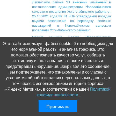
Лабинского района "О внесении изменений в
постановление администрации Новолабинского
сельского поселения Усть–Лабинского района от
25.10.2021 года № 81 «Об утверждении порядка
выдачи разрешения на пересадку зеленых
насаждений в Новолабинском сельском
поселении Усть-Лабинского района»".
Проект решения Совета Новолабинского
сельского поселения Усть-Лабинского района "О
Этот сайт использует файлы cookie. Это необходимо для
порядке размещения сведений о доходах,
его нормальной работы и анализа трафика. Это
расходах, об имуществе и обязательствах
помогает обеспечивать качество услуг, собирать
имущественного характера лиц, замещающих
статистику использования, а также выявлять и
должности муниципальной службы в
администрации Новолабинского сельского
предотвращать нарушения. Закрывая это сообщение,
поселения Усть-Лабинского района, должности
вы подтверждаете, что ознакомлены и согласны с
руководителей муниципальных учреждений, и
условиями обработки ваших персональных данных, в
членов их семей на официальном сайте органов
том числе с использованием интернет-сервиса
местного самоуправления и представления этих
сведений общероссийским средствам массовой
«Яндекс.Метрика», в соответствии с нашей
Политикой
информации для опубликования".
конфиденциальности
.
Проект решения Совета Новолабинского
сельского поселения Усть-Лабинского района
Принимаю
"Об определении мест, предназначенных для
выгула домашних животных на территории