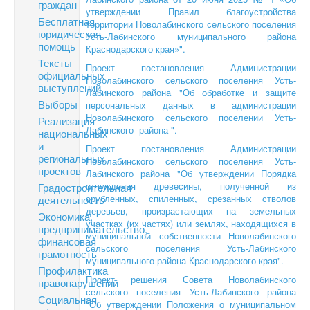
граждан
утверждении Правил благоустройства
Бесплатная
территории Новолабинского сельского поселения
юридическая
Усть-Лабинского муниципального района
помощь
Краснодарского края»".
Тексты
Проект постановления Администрации
официальных
Новолабинского сельского поселения Усть-
выступлений
Лабинского района "Об обработке и защите
Выборы
персональных данных в администрации
Новолабинского сельского поселении Усть-
Реализация
Лабинского района ".
национальных
и
Проект постановления Администрации
региональных
Новолабинского сельского поселения Усть-
проектов
Лабинского района "Об утверждении Порядка
отчуждения древесины, полученной из
Градостроительная
срубленных, спиленных, срезанных стволов
деятельность
деревьев, произрастающих на земельных
Экономика,
участках (их частях) или землях, находящихся в
предпринимательство,
муниципальной собственности Новолабинского
финансовая
сельского поселения Усть-Лабинского
грамотность
муниципального района Краснодарского края".
Профилактика
Проект решения Совета Новолабинского
правонарушений
сельского поселения Усть-Лабинского района
Социальная
"Об утверждении Положения о муниципальном