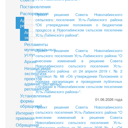
Постановления
Распоряжения
Проект решения Совета Новолабинского
сельского поселения Усть-Лабинского района
Административная
"Об утверждении положения о бюджетном
реформа
процессе в Новолабинском сельском поселении
Антикоррупционная
Усть-Лабинского района".
экспертиза
Регламенты
муниципальных
Проект решения Совета Новолабинского
услуг
сельского поселения Усть-Лабинского района "О
внесении изменений в решение Совета
Архив
Новолабинского сельского поселения Усть-
Независимая
Лабинского района от 24 апреля 2019 г. № 2
экспертиза
Протокол № 66 «Об утверждении Положения о
проектов
порядке организации и проведения публичных
административных
слушаний в Новолабинском сельском поселении
регламентов
Усть-Лабинского района»".
Установленные
01.06.2026 года
формы
обращений
Проект решения Совета Новолабинского
сельского поселения Усть-Лабинского района "О
Интернет
внесении изменений в решение Совета
приемная
Новолабинского сельского поселения Усть-
Обращения
Лабинского района от 20 июня 2025 № 1 «Об