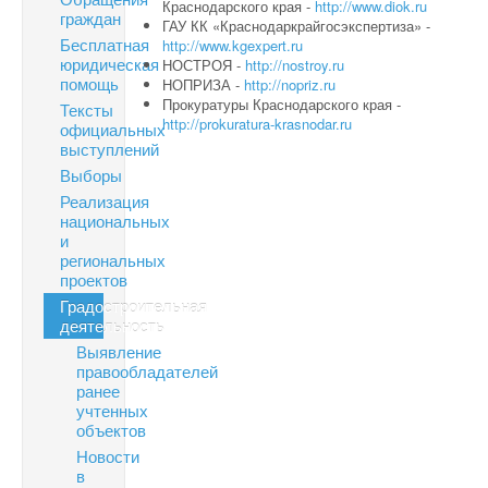
Краснодарского края -
http://www.diok.ru
граждан
ГАУ КК «Краснодаркрайгосэкспертиза» -
Бесплатная
http://www.kgexpert.ru
юридическая
НОСТРОЯ -
http://nostroy.ru
помощь
НОПРИЗА -
http://nopriz.ru
Прокуратуры Краснодарского края -
Тексты
http://prokuratura-krasnodar.ru
официальных
выступлений
Выборы
Реализация
национальных
и
региональных
проектов
Градостроительная
деятельность
Выявление
правообладателей
ранее
учтенных
объектов
Новости
в