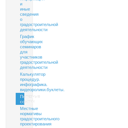
и
иные
сведения
о
градостроительной
деятельности
График
обучающих
семинаров
для
участников
градостроительной
деятельности
Калькулятор
процедур.
инфографика.
видеоролики.буклеты.
Полезные
ссылки
Местные
нормативы
градостроительного
проектирования