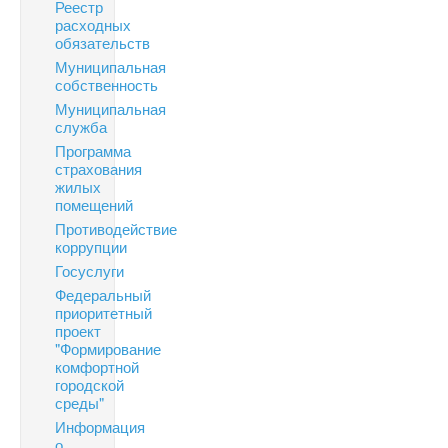
Реестр
расходных
обязательств
Муниципальная
собственность
Муниципальная
служба
Программа
страхования
жилых
помещений
Противодействие
коррупции
Госуслуги
Федеральный
приоритетный
проект
"Формирование
комфортной
городской
среды"
Информация
о