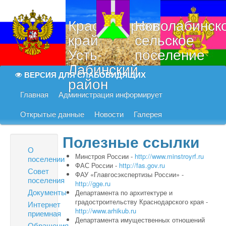
Краснодарский
Новолабинск
край
сельское
Усть-
поселение
Лабинский
ВЕРСИЯ ДЛЯ СЛАБОВИДЯЩИХ
район
Главная
Администрация информирует
Открытые данные
Новости
Галерея
Полезные ссылки
О
Минстроя России -
http://www.minstroyrf.ru
поселении
ФАС России -
http://fas.gov.ru
Совет
ФАУ «Главгосэкспертизы России» -
поселения
http://gge.ru
Документы
Департамента по архитектуре и
градостроительству Краснодарского края -
Интернет
http://www.arhikub.ru
приемная
Департамента имущественных отношений
Обращения