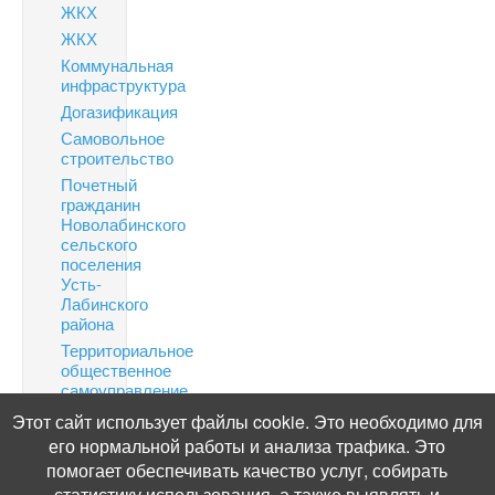
ЖКХ
ЖКХ
Коммунальная
инфраструктура
Догазификация
Самовольное
строительство
Почетный
гражданин
Новолабинского
сельского
поселения
Усть-
Лабинского
района
Территориальное
общественное
самоуправление
Финансовая
Этот сайт использует файлы cookie. Это необходимо для
грамотность
его нормальной работы и анализа трафика. Это
Информация
помогает обеспечивать качество услуг, собирать
по
статистику использования, а также выявлять и