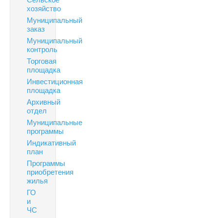
хозяйство
Муниципальный
заказ
Муниципальный
контроль
Торговая
площадка
Инвестиционная
площадка
Архивный
отдел
Муниципальные
программы
Индикативный
план
Программы
приобретения
жилья
ГО
и
ЧС