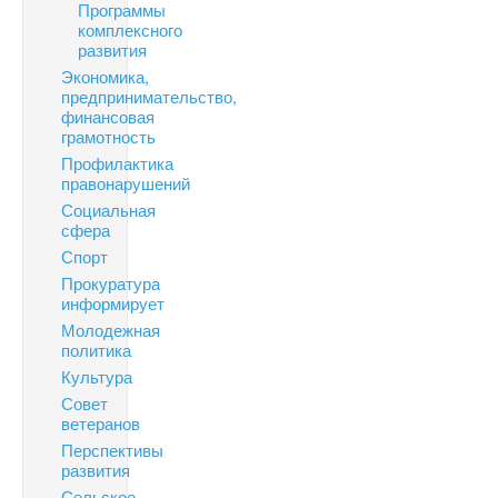
Программы
комплексного
развития
Экономика,
предпринимательство,
финансовая
грамотность
Профилактика
правонарушений
Социальная
сфера
Спорт
Прокуратура
информирует
Молодежная
политика
Культура
Совет
ветеранов
Перспективы
развития
Сельское