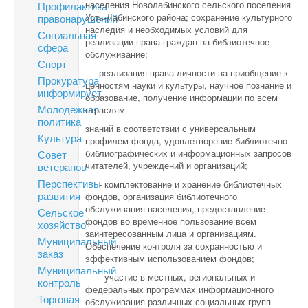
населения Новолабинского сельского поселения
Профилактика
Усть-Лабинского района; сохранение культурного
правонарушений
наследия и необходимых условий для
Социальная
реализации права граждан на библиотечное
сфера
обслуживание;
Спорт
- реализация права личности на приобщение к
Прокуратура
ценностям науки и культуры, научное познание и
информирует
образование, получение информации по всем
Молодежная
отраслям
политика
знаний в соответствии с универсальным
Культура
профилем фонда, удовлетворение библиотечно-
библиографических и информационных запросов
Совет
читателей, учреждений и организаций;
ветеранов
Перспективы
- комплектование и хранение библиотечных
развития
фондов, организация библиотечного
обслуживания населения, предоставление
Сельское
фондов во временное пользование всем
хозяйство
заинтересованным лица и организациям.
Муниципальный
Обеспечение контроля за сохранностью и
заказ
эффективным использованием фондов;
Муниципальный
- участие в местных, региональных и
контроль
федеральных программах информационного
Торговая
обслуживания различных социальных групп