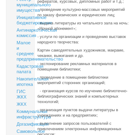
рефератов, курсовых, дипломных работ и т.д.;
муниципального
- проведение культурно-массовых мероприятий
имущества
по заказу физических и юридических лиц;
Инициативное
бюджетирование
- выдача литературы из читального зала на ночь:
«Ночной абонемент»;
Антинаркотическая
комиссия
- услуги по организации и проведению выставок
народного творчества:
Малое
и
Картин самодеятельных художников, макраме,
среднее
чеканки, выжигания и др.
предпринимательство
- экспонирование рекламных материалов в
Кадастровая
помещении библиотеки;
палата
- проведение в помещении библиотеки
Накопительная
мероприятий сторонних организаций;
ипотека
- организация курсов по изучению библиотечно-
ГИС
библиографических знаний и компьютерных
ЖКХ
технологий;
ЖКХ
- организация пунктов выдачи литературы в
Коммунальная
учреждениях и на предприятиях;
инфраструктура
- выполнение запросов пользователей с
Догазификация
привлечением электронных информационных
Самовольное
ресурсов;