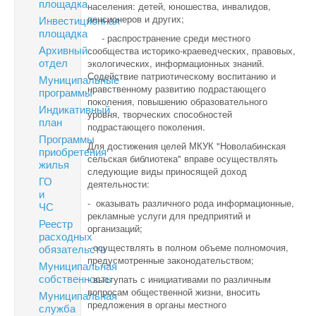
площадка
населения: детей, юношества, инвалидов,
пенсионеров и других;
Инвестиционная
площадка
- распространение среди местного
Архивный
сообщества историко-краеведческих, правовых,
отдел
экологических, информационных знаний.
Содействие патриотическому воспитанию и
Муниципальные
нравственному развитию подрастающего
программы
поколения, повышению образовательного
Индикативный
уровня, творческих способностей
план
подрастающего поколения.
Программы
Для достижения целей МКУК "Новолабинская
приобретения
сельская библиотека" вправе осуществлять
жилья
следующие виды приносящей доход
ГО
деятельности:
и
- оказывать различного рода информационные,
ЧС
рекламные услуги для предприятий и
Реестр
организаций;
расходных
- осуществлять в полном объеме полномочия,
обязательств
предусмотренные законодательством;
Муниципальная
собственность
- выступать с инициативами по различным
вопросам общественной жизни, вносить
Муниципальная
предложения в органы местного
служба