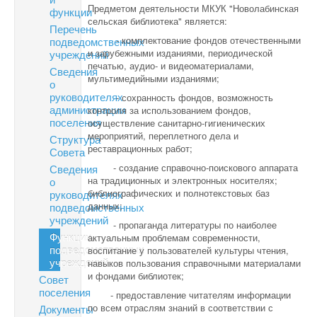
Предметом деятельности МКУК "Новолабинская
функции
сельская библиотека" является:
Перечень
- комплектование фондов отечественными
подведомственных
и зарубежными изданиями, периодической
учреждений
печатью, аудио- и видеоматериалами,
Сведения
мультимедийными изданиями;
о
руководителях
- сохранность фондов, возможность
администрации
контроля за использованием фондов,
поселения
осуществление санитарно-гигиенических
мероприятий, переплетного дела и
Структура
реставрационных работ;
Совета
- создание справочно-поискового аппарата
Сведения
на традиционных и электронных носителях;
о
библиографических и полнотекстовых баз
руководителях
данных;
подведомственных
учреждений
- пропаганда литературы по наиболее
Функции
актуальным проблемам современности,
подведомственных
воспитание у пользователей культуры чтения,
учреждений
навыков пользования справочными материалами
и фондами библиотек;
Совет
поселения
- предоставление читателям информации
по всем отраслям знаний в соответствии с
Документы