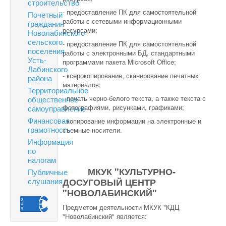
строительство
- предоставление ПК для самостоятельной
Почетный
работы с сетевыми информационными
гражданин
ресурсами;
Новолабинского
сельского
- предоставление ПК для самостоятельной
поселения
работы с электронными БД, стандартными
Усть-
программами пакета Microsoft Office;
Лабинского
- ксерокопирование, сканирование печатных
района
материалов;
Территориальное
- печать черно-белого текста, а также текста с
общественное
фотографиями, рисунками, графиками;
самоуправление
Финансовая
- копирование информации на электронные и
грамотность
съемные носители.
Информация
по
налогам
МКУК "КУЛЬТУРНО-
Публичные
слушания
ДОСУГОВЫЙ ЦЕНТР
"НОВОЛАБИНСКИЙ"
Предметом деятельности МКУК "КДЦ
"Новолабинский" является: