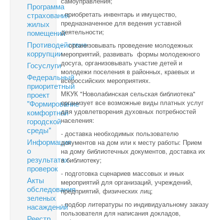
самоуправления;
Программа
- приобретать инвентарь и имущество,
страхования
предназначенное для ведения уставной
жилых
деятельности;
помещений
Противодействие
- организовывать проведение молодежных
коррупции
мероприятий, развивать формы молодежного
досуга, организовывать участие детей и
Госуслуги
молодежи поселения в районных, краевых и
Федеральный
всероссийских мероприятиях.
приоритетный
МКУК "Новолабинская сельская библиотека"
проект
организует все возможные виды платных услуг
"Формирование
для удовлетворения духовных потребностей
комфортной
населения:
городской
среды"
- доставка необходимых пользователю
Информация
документов на дом или к месту работы: Прием
о
на дому библиотечных документов, доставка их
результатах
в библиотеку;
проверок
- подготовка сценариев массовых и иных
Акты
мероприятий для организаций, учреждений,
обследования
предприятий, физических лиц;
зеленых
- подбор литературы по индивидуальному заказу
насаждений
пользователя для написания докладов,
Реестр