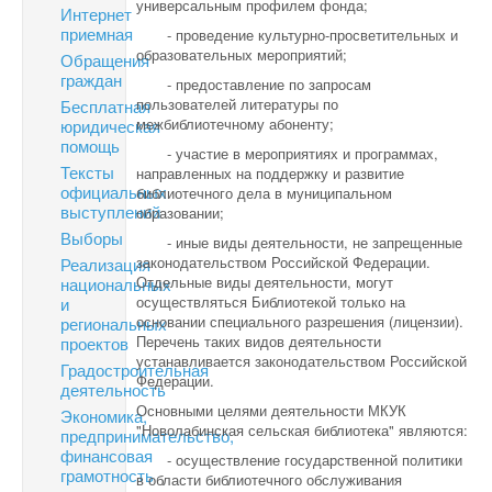
универсальным профилем фонда;
Интернет
приемная
- проведение культурно-просветительных и
образовательных мероприятий;
Обращения
граждан
- предоставление по запросам
пользователей литературы по
Бесплатная
межбиблиотечному абоненту;
юридическая
помощь
- участие в мероприятиях и программах,
Тексты
направленных на поддержку и развитие
официальных
библиотечного дела в муниципальном
выступлений
образовании;
Выборы
- иные виды деятельности, не запрещенные
законодательством Российской Федерации.
Реализация
Отдельные виды деятельности, могут
национальных
осуществляться Библиотекой только на
и
основании специального разрешения (лицензии).
региональных
Перечень таких видов деятельности
проектов
устанавливается законодательством Российской
Градостроительная
Федерации.
деятельность
Основными целями деятельности МКУК
Экономика,
"Новолабинская сельская библиотека" являются:
предпринимательство,
финансовая
- осуществление государственной политики
грамотность
в области библиотечного обслуживания