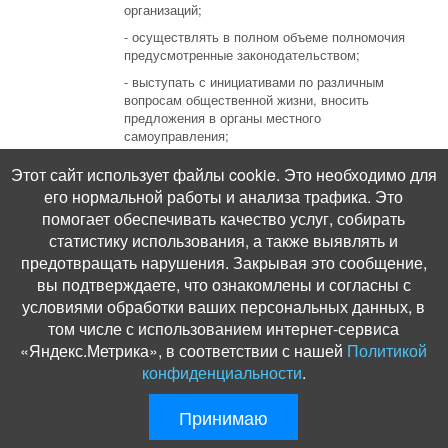
организаций;
- осуществлять в полном объеме полномочия
предусмотренные законодательством;
- выступать с инициативами по различным
вопросам общественной жизни, вносить
предложения в органы местного
самоуправления;
- приобретать спортивную форму, инвентарь и
Этот сайт использует файлы cookie. Это необходимо для
имущество, предназначенное для ведения
его нормальной работы и анализа трафика. Это
установленной деятельности;
помогает обеспечивать качество услуг, собирать
- оказывать платные услуги.
статистику использования, а также выявлять и
Отдельные виды деятельности может
предотвращать нарушения. Закрывая это сообщение,
осуществлять учреждение только на основании
вы подтверждаете, что ознакомлены и согласны с
специальных разрешений (лицензий).
условиями обработки ваших персональных данных, в
том числе с использованием интернет-сервиса
«Яндекс.Метрика», в соответствии с нашей
Политикой
конфиденциальности
.
© Администрация Новолабинского сельского поселения, 2012. Разработ
Принимаю
и поддержка:
ООО «СибСР»
Все права защищенны законом и международными соглашениями.