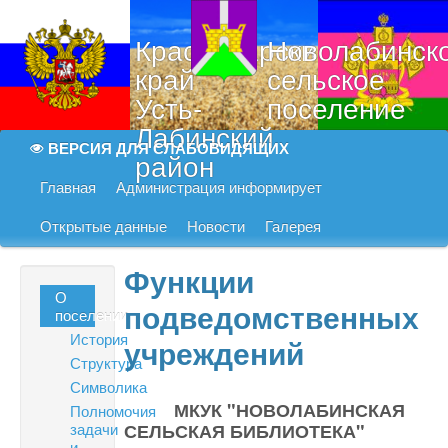
Краснодарский
Новолабинск
край
сельское
Усть-
поселение
Лабинский
ВЕРСИЯ ДЛЯ СЛАБОВИДЯЩИХ
район
Главная
Администрация информирует
Открытые данные
Новости
Галерея
Функции
О
подведомственных
поселении
История
учреждений
Структура
Символика
МКУК "НОВОЛАБИНСКАЯ
Полномочия
задачи
СЕЛЬСКАЯ БИБЛИОТЕКА"
и