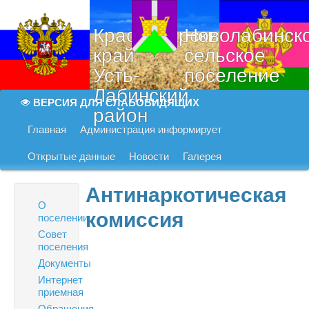
Краснодарский
Новолабинск
край
сельское
Усть-
поселение
Лабинский
ВЕРСИЯ ДЛЯ СЛАБОВИДЯЩИХ
район
Главная
Администрация информирует
Открытые данные
Новости
Галерея
Антинаркотическая
О
комиссия
поселении
Совет
поселения
Документы
Интернет
приемная
Обращения