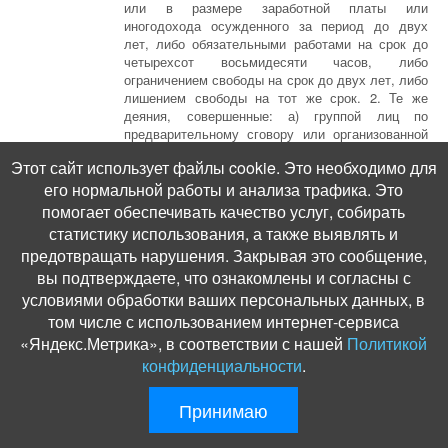
или в размере заработной платы или
иногодохода осужденного за период до двух
лет, либо обязательными работами на срок до
четырехсот восьмидесяти часов, либо
ограничением свободы на срок до двух лет, либо
лишением свободы на тот же срок. 2. Те же
деяния, совершенные: а) группой лиц по
предварительному сговору или организованной
группой; б) утратил силу; в) в особо крупном
Этот сайт использует файлы cookie. Это необходимо для
размере, - наказываются лишением свободы на
его нормальной работы и анализа трафика. Это
срок до восьми лет с ограничением свободы, на
срок до двух лет либо без такового.
помогает обеспечивать качество услуг, собирать
статистику использования, а также выявлять и
предотвращать нарушения. Закрывая это сообщение,
вы подтверждаете, что ознакомлены и согласны с
условиями обработки ваших персональных данных, в
том числе с использованием интернет-сервиса
«Яндекс.Метрика», в соответствии с нашей
Политикой
конфиденциальности
.
Принимаю