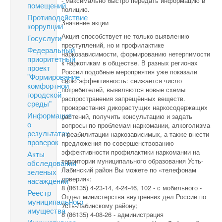
- максимально быстро передать информацию в
помещений
полицию.
Противодействие
Значение акции
коррупции
Акция способствует не только выявлению
Госуслуги
преступлений, но и профилактике
Федеральный
наркозависимости, формированию нетерпимости
приоритетный
к наркотикам в обществе. В разных регионах
проект
России подобные мероприятия уже показали
"Формирование
свою эффективность: снижается число
комфортной
потребителей, выявляются новые схемы
городской
распространения запрещённых веществ.
среды"
произрастания дикорастущих наркосодержащих
Информация
растений, получить консультацию и задать
о
вопросы по проблемам наркомании, алкоголизма
результатах
и реабилитации наркозависимых, а также внести
проверок
предложения по совершенствованию
эффективности профилактики наркомании на
Акты
территории муниципального образования Усть-
обследования
Лабинский район Вы можете по «телефонам
зеленых
доверия»:
насаждений
8 (86135) 4-23-14, 4-24-46, 102 - с мобильного -
Реестр
Отдел министерства внутренних дел России по
муниципального
Усть-Лабинскому району;
имущества
8 (86135) 4-08-26 - администрация