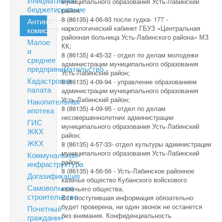
Инициативное
муниципального образования Усть-Лабинский
бюджетирование
район;
8 (86135) 4-06-93 после гудка- 177 -
Антинаркотическая
наркологический кабинет ГБУЗ «Центральная
комиссия
районная больница Усть-Лабинского района» МЗ
Малое
КК;
и
8 (86135) 4-45-32 - отдел по делам молодежи
среднее
администрации муниципального образования
предпринимательство
Усть-Лабинский район;
Кадастровая
8 (86135) 4-09-94 - управление образованием
палата
администрации муниципального образования
Усть-Лабинский район;
Накопительная
8 (86135) 4-09-95 - отдел по делам
ипотека
несовершеннолетних администрации
ГИС
муниципального образования Усть-Лабинский
ЖКХ
район;
ЖКХ
8 (86135) 4-57-33- отдел культуры администрации
муниципального образования Усть-Лабинский
Коммунальная
район;
инфраструктура
8 (86135) 4-56-56 - Усть-Лабинское районное
Догазификация
казачье общество Кубанского войскового
Самовольное
казачьего общества.
строительство
Вся поступившая информация обязательно
будет проверена, ни один звонок не останется
Почетный
без внимания. Конфиденциальность
гражданин