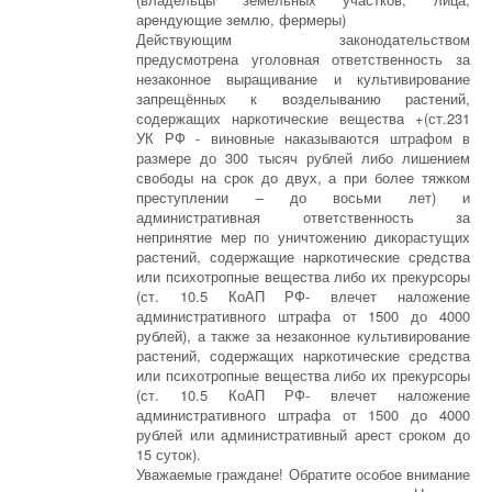
арендующие землю, фермеры)
Действующим законодательством
предусмотрена уголовная ответственность за
незаконное выращивание и культивирование
запрещённых к возделыванию растений,
содержащих наркотические вещества +(ст.231
УК РФ - виновные наказываются штрафом в
размере до 300 тысяч рублей либо лишением
свободы на срок до двух, а при более тяжком
преступлении – до восьми лет) и
административная ответственность за
непринятие мер по уничтожению дикорастущих
растений, содержащие наркотические средства
или психотропные вещества либо их прекурсоры
(ст. 10.5 КоАП РФ- влечет наложение
административного штрафа от 1500 до 4000
рублей), а также за незаконное культивирование
растений, содержащих наркотические средства
или психотропные вещества либо их прекурсоры
(ст. 10.5 КоАП РФ- влечет наложение
административного штрафа от 1500 до 4000
рублей или административный арест сроком до
15 суток).
Уважаемые граждане! Обратите особое внимание