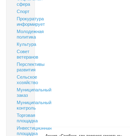
сфера
Спорт
Прокуратура
информирует
Молодежная
политика
Культура
Совет
ветеранов
Перспективы
развития
Сельское
хозяйство
Муниципальный
заказ
Муниципальный
контроль
Торговая
площадка
Инвестиционная
площадка
Акция «Сообщи, где торгуют смертью»