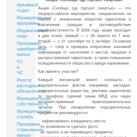
Архивный
Акция «Сообщи, где торгуют смертью» — это
отдел
общероссийское мероприятие, направленное на
Муниципальные
борьбу с незаконным оборотом наркотиков и
программы
вовлечение граждан в противодействие
Индикативный
наркопреступности. В 2026 году акция проходит
план
в два этапа: первый — с 20 апреля по 1 мая,
второй — с 21 сентября по 2 октября. Основная
Программы
цель — сбор и проверка оперативно значимой
приобретения
информации от населения о местах продажи и
жилья
распространения наркотиков, а также повышение
ГО
осведомлённости общества о вреде наркомании.
и
Как принять участие?
ЧС
Реестр
Каждый желающий может сообщить о
расходных
подозрительных фактах (например, закладки,
обязательств
подозрительные вещества, реклама наркотиков)
по телефону горячей линии МВД или через
Муниципальная
интернет-приемные правоохранительных
собственность
органов. При обнаружении подозрительных
Муниципальная
предметов рекомендуется:
служба
- зафиксировать координаты места;
Программа
- по возможности сделать фото;
страхования
- не трогать и не перемещать предметы;
жилых