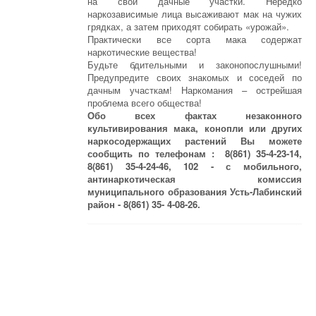
на свои дачные участки. Нередко
наркозависимые лица высаживают мак на чужих
грядках, а затем приходят собирать «урожай».
Практически все сорта мака содержат
наркотические вещества!
Будьте бдительными и законопослушными!
Предупредите своих знакомых и соседей по
дачным участкам! Наркомания – острейшая
проблема всего общества!
Обо всех фактах незаконного
культивирования мака, конопли или других
наркосодержащих растений Вы можете
сообщить по телефонам : 8(861) 35-4-23-14,
8(861) 35-4-24-46, 102 - с мобильного,
антинаркотическая комиссия
муниципального образования Усть-Лабинский
район - 8(861) 35- 4-08-26.