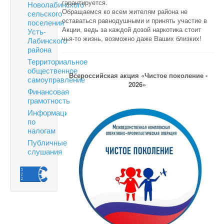
гарантируется.
Новолабинского
Обращаемся ко всем жителям района не
сельского
оставаться равнодушными и принять участие в
поселения
Акции, ведь за каждой дозой наркотика стоит
Усть-
чья-то жизнь, возможно даже Ваших близких!
Лабинского
района
Территориальное
общественное
Всероссийская акция «Чистое поколение -
самоуправление
2026»
Финансовая
грамотность
Информация
по
налогам
Публичные
слушания