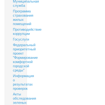
Муниципальная
служба
Программа
страхования
жилых
помещений
Противодействие
коррупции
Госуслуги
Федеральный
приоритетный
проект
"Формирование
комфортной
городской
среды"
Информация
о
результатах
проверок
Акты
обследования
зеленых