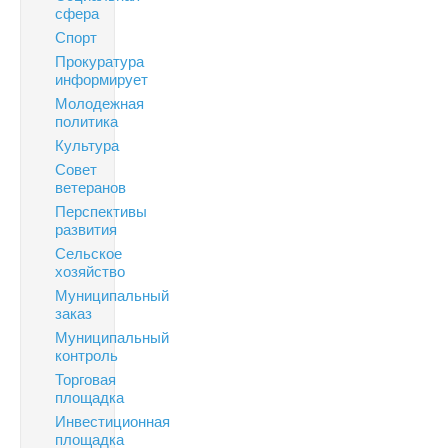
сфера
Спорт
Прокуратура
информирует
Молодежная
политика
Культура
Совет
ветеранов
Перспективы
развития
Сельское
хозяйство
Муниципальный
заказ
Муниципальный
контроль
Торговая
площадка
Инвестиционная
площадка