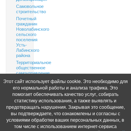
Самовольное
строительство
Почетный
гражданин
Новолабинского
сельского
поселения
Усть-
Лабинского
района
Территориальное
общественное
самоуправление
Финансовая
Этот сайт использует файлы cookie. Это необходимо для
грамотность
его нормальной работы и анализа трафика. Это
Информация
помогает обеспечивать качество услуг, собирать
по
статистику использования, а также выявлять и
налогам
предотвращать нарушения. Закрывая это сообщение,
Публичные
вы подтверждаете, что ознакомлены и согласны с
слушания
условиями обработки ваших персональных данных, в
том числе с использованием интернет-сервиса