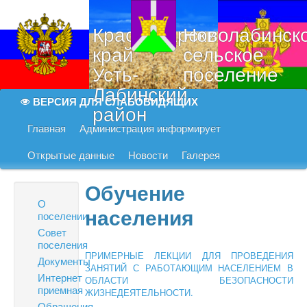
Краснодарский
Новолабинск
край
сельское
Усть-
поселение
Лабинский
ВЕРСИЯ ДЛЯ СЛАБОВИДЯЩИХ
район
Главная
Администрация информирует
Открытые данные
Новости
Галерея
Обучение
О
населения
поселении
Совет
поселения
ПРИМЕРНЫЕ ЛЕКЦИИ ДЛЯ ПРОВЕДЕНИЯ
Документы
ЗАНЯТИЙ С РАБОТАЮЩИМ НАСЕЛЕНИЕМ В
Интернет
ОБЛАСТИ БЕЗОПАСНОСТИ
приемная
ЖИЗНЕДЕЯТЕЛЬНОСТИ.
Обращения