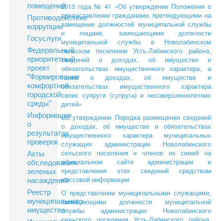
помещений
2013 года № 41 «Об утверждении Положения о
предоставлении гражданами, претендующими на
Противодействие
замещение должностей муниципальной службы
коррупции
и лицами, замещающими должности
Госуслуги
муниципальной службы в Новолабинском
Федеральный
сельском поселении Усть-Лабинского района,
приоритетный
сведений о доходах, об имуществе и
проект
обязательствах имущественного характера, а
"Формирование
также о доходах, об имуществе и
комфортной
обязательствах имущественного характера
городской
своих супруги (супруга) и несовершеннолетних
среды"
детей»
Информация
Об утверждении Порядка размещения сведений
о
о доходах, об имуществе и обязательствах
результатах
имущественного характера муниципальных
проверок
служащих администрации Новолабинского
Акты
сельского поселения и членов их семей на
обследования
официальном сайте администрации и
зеленых
представления этих сведений средствам
насаждений
массовой информации
Реестр
О представлении муниципальными служащими,
муниципального
замещающими должности муниципальной
имущества
службы администрации Новолабинского
сельского поселения Усть-Лабинского района,