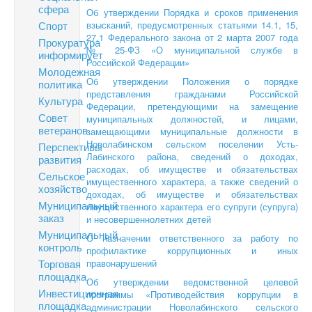
сфера
Об утверждении Порядка и сроков применения
Спорт
взысканий, предусмотренных статьями 14.1, 15,
27.1 Федерального закона от 2 марта 2007 года
Прокуратура
№ 25-ФЗ «О муниципальной службе в
информирует
Российской Федерации»
Молодежная
Об утверждении Положения о порядке
политика
представления гражданами Российской
Культура
Федерации, претендующими на замещение
Совет
муниципальных должностей, и лицами,
ветеранов
замещающими муниципальные должности в
Новолабинском сельском поселении Усть-
Перспективы
Лабинского района, сведений о доходах,
развития
расходах, об имуществе и обязательствах
Сельское
имущественного характера, а также сведений о
хозяйство
доходах, об имуществе и обязательствах
Муниципальный
имущественного характера его супруги (супруга)
заказ
и несовершеннолетних детей
Муниципальный
О назначении ответственного за работу по
контроль
профилактике коррупционных и иных
Торговая
правонарушений
площадка
Об утверждении ведомственной целевой
Инвестиционная
программы «Противодействия коррупции в
площадка
администрации Новолабинского сельского