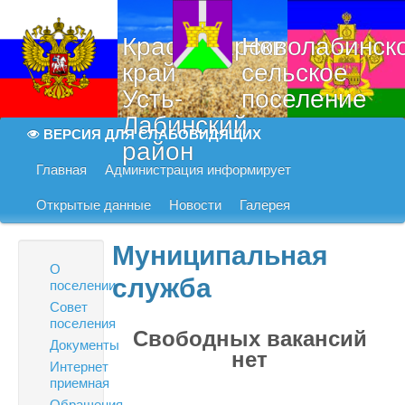
Краснодарский
Новолабинск
край
сельское
Усть-
поселение
Лабинский
ВЕРСИЯ ДЛЯ СЛАБОВИДЯЩИХ
район
Главная
Администрация информирует
Открытые данные
Новости
Галерея
Муниципальная
О
служба
поселении
Совет
поселения
Свободных вакансий
Документы
нет
Интернет
приемная
Обращения