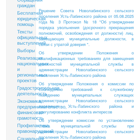
граждан
Решение Совета Новолабинского сельского
Бесплатная
поселения Усть-Лабинского района от 05.08.2025
юридическая
года № 3 Протокол № 18 "Об утверждении
помощь
порядка увольнения (досрочного прекращения
Тексты
полномочий, освобождения от должности) лиц,
официальных
замещающих муниципальные должности, в
выступлений
связи с утратой доверия ".
Выборы
Об утверждении Положения о
Реализация
квалификационных требованиях для замещения
национальных
должностей муниципальной службы в
и
администрации Новолабинского сельского
региональных
поселения Усть-Лабинского района
проектов
Об утверждении Положения о комиссии по
Градостроительная
соблюдению требований к служебному
деятельность
поведению муниципальных служащих
Экономика,
администрации Новолабинского сельского
предпринимательство,
поселения Усть-Лабинского района и
финансовая
урегулированию конфликта интересов
грамотность
Об утверждении комиссии по установлению
Профилактика
стажа муниципальной службы при
правонарушений
администрации Новолабинского сельского
поселения Усть-Лабинского района
Социальная