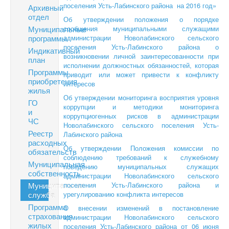
поселения Усть-Лабинского района на 2016 год»
Архивный
отдел
Об утверждении положения о порядке
Муниципальные
сообщения муниципальными служащими
программы
администрации Новолабинского сельского
поселения Усть-Лабинского района о
Индикативный
возникновении личной заинтересованности при
план
исполнении должностных обязанностей, которая
Программы
приводит или может привести к конфликту
приобретения
интересов
жилья
Об утверждении мониторинга восприятия уровня
ГО
коррупции и методики мониторинга
и
коррупциогенных рисков в администрации
ЧС
Новолабинского сельского поселения Усть-
Реестр
Лабинского района
расходных
Об утверждении Положения комиссии по
обязательств
соблюдению требований к служебному
Муниципальная
поведению муниципальных служащих
собственность
администрации Новолабинского сельского
Муниципальная
поселения Усть-Лабинского района и
служба
урегулированию конфликта интересов
Программа
О внесении изменений в постановление
страхования
администрации Новолабинского сельского
жилых
поселения Усть-Лабинского района от 06 июня