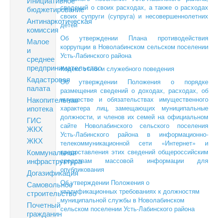
Инициативное
сведений о своих расходах, а также о расходах
бюджетирование
своих супруги (супруга) и несовершеннолетних
Антинаркотическая
детей
комиссия
Об утверждении Плана противодействия
Малое
коррупции в Новолабинском сельском поселении
и
Усть-Лабинского района
среднее
предпринимательство
Кодекс этики и служебного поведения
Кадастровая
Об утверждении Положения о порядке
палата
размещения сведений о доходах, расходах, об
Накопительная
имуществе и обязательствах имущественного
ипотека
характера лиц, замещающих муниципальные
должности, и членов их семей на официальном
ГИС
сайте Новолабинского сельского поселения
ЖКХ
Усть-Лабинского района в информационно-
ЖКХ
телекоммуникационной сети «Интернет» и
Коммунальная
предоставления этих сведений общероссийским
инфраструктура
средствам массовой информации для
опубликования
Догазификация
Об утверждении Положения о
Самовольное
квалификационных требованиях к должностям
строительство
муниципальной службы в Новолабинском
Почетный
сельском поселении Усть-Лабинского района
гражданин