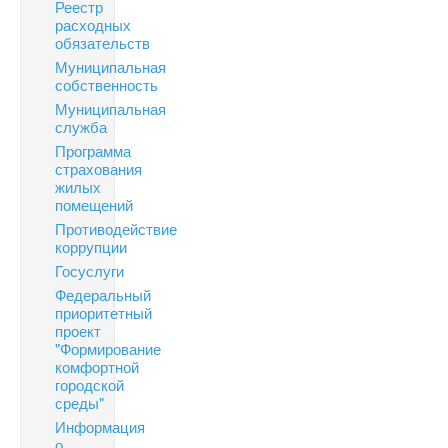
Реестр
расходных
обязательств
Муниципальная
собственность
Муниципальная
служба
Программа
страхования
жилых
помещений
Противодействие
коррупции
Госуслуги
Федеральный
приоритетный
проект
"Формирование
комфортной
городской
среды"
Информация
о