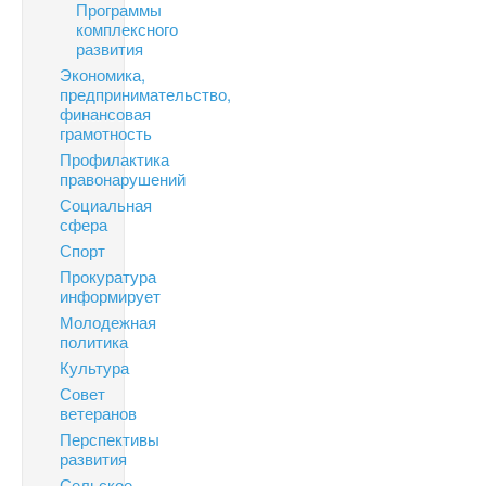
Программы
комплексного
развития
Экономика,
предпринимательство,
финансовая
грамотность
Профилактика
правонарушений
Социальная
сфера
Спорт
Прокуратура
информирует
Молодежная
политика
Культура
Совет
ветеранов
Перспективы
развития
Сельское