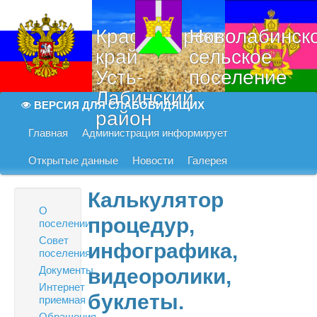
Краснодарский
Новолабинск
край
сельское
Усть-
поселение
Лабинский
ВЕРСИЯ ДЛЯ СЛАБОВИДЯЩИХ
район
Главная
Администрация информирует
Открытые данные
Новости
Галерея
Калькулятор
О
процедур,
поселении
Совет
инфографика,
поселения
Документы
видеоролики,
Интернет
буклеты.
приемная
Обращения