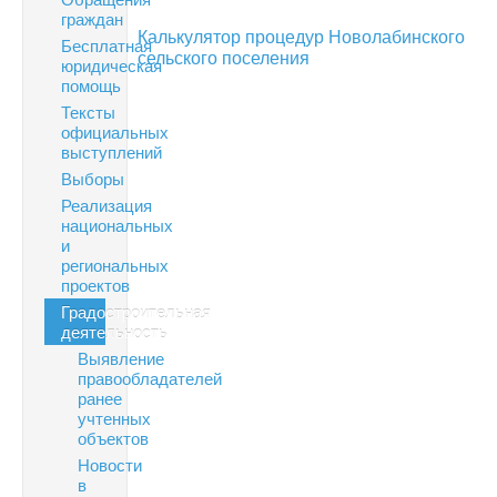
граждан
Калькулятор процедур Новолабинского
Бесплатная
сельского поселения
юридическая
помощь
Тексты
официальных
выступлений
Выборы
Реализация
национальных
и
региональных
проектов
Градостроительная
деятельность
Выявление
правообладателей
ранее
учтенных
объектов
Новости
в