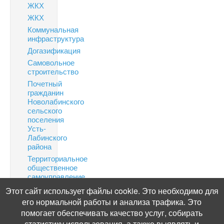
ЖКХ
ЖКХ
Коммунальная
инфраструктура
Догазификация
Самовольное
строительство
Почетный
гражданин
Новолабинского
сельского
поселения
Усть-
Лабинского
района
Территориальное
общественное
самоуправление
Финансовая
Этот сайт использует файлы cookie. Это необходимо для
грамотность
его нормальной работы и анализа трафика. Это
Информация
помогает обеспечивать качество услуг, собирать
по
статистику использования, а также выявлять и