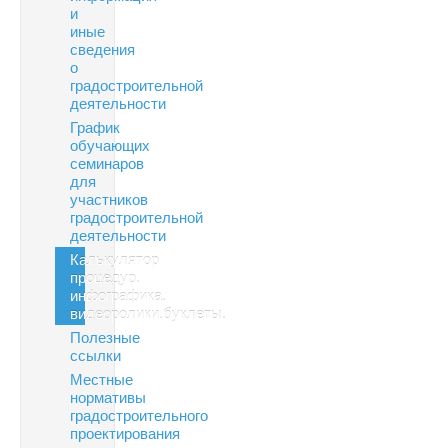
и
иные
сведения
о
градостроительной
деятельности
График
обучающих
семинаров
для
участников
градостроительной
деятельности
Калькулятор
процедур.
инфографика.
видеоролики.буклеты.
Полезные
ссылки
Местные
нормативы
градостроительного
проектирования