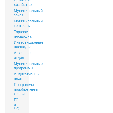
хозяйство
Муниципальный
заказ
Муниципальный
контроль
Торговая
площадка
Инвестиционная
площадка
Архивный
отдел
Муниципальные
программы
Индикативный
план
Программы
приобретения
жилья
ГО
и
ЧС