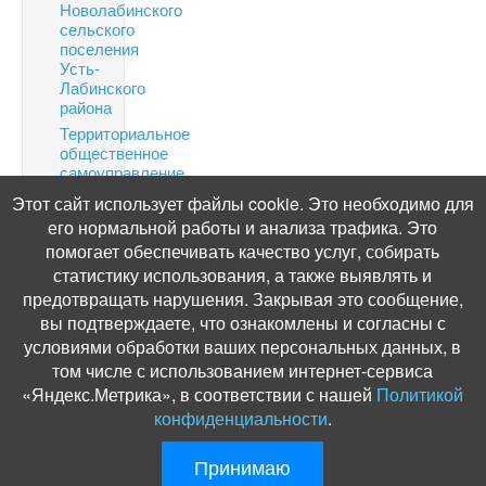
Новолабинского
сельского
поселения
Усть-
Лабинского
района
Территориальное
общественное
самоуправление
Финансовая
Этот сайт использует файлы cookie. Это необходимо для
грамотность
его нормальной работы и анализа трафика. Это
Информация
помогает обеспечивать качество услуг, собирать
по
статистику использования, а также выявлять и
налогам
предотвращать нарушения. Закрывая это сообщение,
Публичные
вы подтверждаете, что ознакомлены и согласны с
слушания
условиями обработки ваших персональных данных, в
том числе с использованием интернет-сервиса
«Яндекс.Метрика», в соответствии с нашей
Политикой
конфиденциальности
.
© Администрация Новолабинского сельского поселения, 2012. Разработ
Принимаю
и поддержка:
ООО «СибСР»