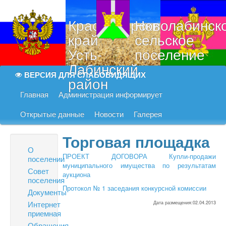
Краснодарский
Новолабинск
край
сельское
Усть-
поселение
Лабинский
ВЕРСИЯ ДЛЯ СЛАБОВИДЯЩИХ
район
Главная
Администрация информирует
Открытые данные
Новости
Галерея
Торговая площадка
О
ПРОЕКТ ДОГОВОРА Купли-продажи
поселении
муниципального имущества по результатам
Совет
аукциона
поселения
Протокол № 1 заседания конкурсной комиссии
Документы
Интернет
Дата размещения:02.04.2013
приемная
Обращения