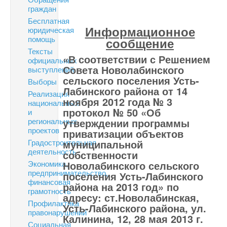
граждан
Бесплатная
Информационное
юридическая
помощь
сообщение
Тексты
«В соответствии с Решением
официальных
Совета Новолабинского
выступлений
сельского поселения Усть-
Выборы
Лабинского района от 14
Реализация
ноября 2012 года № 3
национальных
протокол № 50 «Об
и
региональных
утверждении программы
проектов
приватизации объектов
Градостроительная
муниципальной
деятельность
собственности
Экономика,
Новолабинского сельского
предпринимательство,
поселения Усть-Лабинского
финансовая
района на 2013 год» по
грамотность
адресу: ст.Новолабинская,
Профилактика
Усть-Лабинского района, ул.
правонарушений
Калинина, 12, 28 мая 2013 г.
Социальная