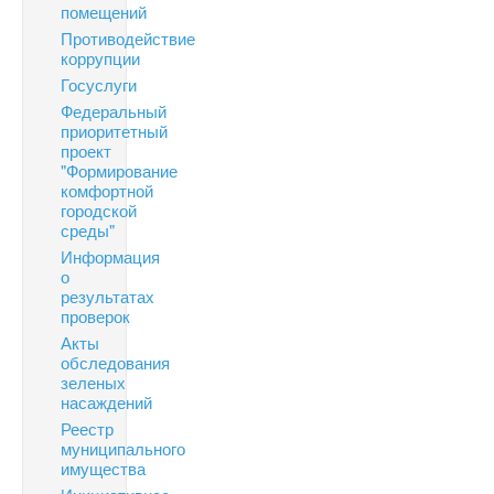
помещений
Противодействие
коррупции
Госуслуги
Федеральный
приоритетный
проект
"Формирование
комфортной
городской
среды"
Информация
о
результатах
проверок
Акты
обследования
зеленых
насаждений
Реестр
муниципального
имущества