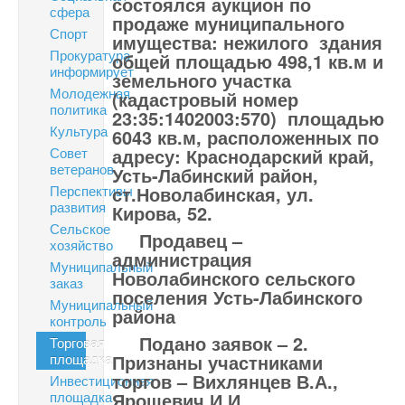
состоялся аукцион по
сфера
продаже муниципального
Спорт
имущества: нежилого здания
Прокуратура
общей площадью 498,1 кв.м и
информирует
земельного участка
Молодежная
(кадастровый номер
политика
23:35:1402003:570) площадью
Культура
6043 кв.м, расположенных по
Совет
адресу: Краснодарский край,
ветеранов
Усть-Лабинский район,
Перспективы
ст.Новолабинская, ул.
развития
Кирова, 52.
Сельское
Продавец –
хозяйство
администрация
Муниципальный
Новолабинского сельского
заказ
поселения Усть-Лабинского
Муниципальный
района
контроль
Подано заявок – 2.
Торговая
площадка
Признаны участниками
торгов – Вихлянцев В.А.,
Инвестиционная
площадка
Ярошевич И.И.