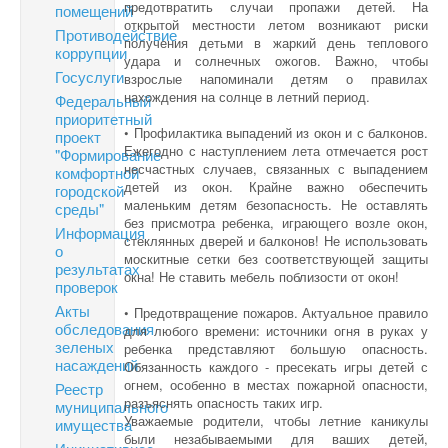
предотвратить случаи пропажи детей. На
помещений
открытой местности летом возникают риски
Противодействие
получения детьми в жаркий день теплового
коррупции
удара и солнечных ожогов. Важно, чтобы
Госуслуги
взрослые напоминали детям о правилах
нахождения на солнце в летний период.
Федеральный
приоритетный
• Профилактика выпадений из окон и с балконов.
проект
Ежегодно с наступлением лета отмечается рост
"Формирование
несчастных случаев, связанных с выпадением
комфортной
детей из окон. Крайне важно обеспечить
городской
маленьким детям безопасность. Не оставлять
среды"
без присмотра ребенка, играющего возле окон,
Информация
стеклянных дверей и балконов! Не использовать
о
москитные сетки без соответствующей защиты
результатах
окна! Не ставить мебель поблизости от окон!
проверок
Акты
• Предотвращение пожаров. Актуальное правило
обследования
для любого времени: источники огня в руках у
зеленых
ребенка представляют большую опасность.
насаждений
Обязанность каждого - пресекать игры детей с
огнем, особенно в местах пожарной опасности,
Реестр
разъяснять опасность таких игр.
муниципального
Уважаемые родители, чтобы летние каникулы
имущества
были незабываемыми для ваших детей,