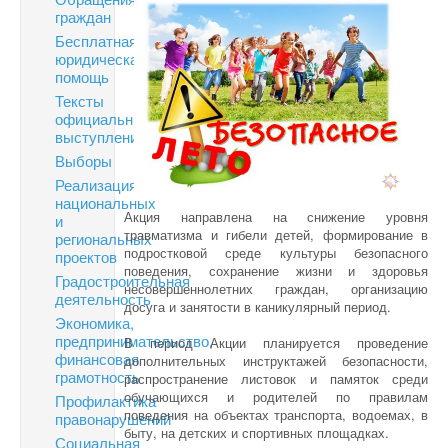
граждан
Бесплатная
юридическая
помощь
Тексты
официальных
выступлений
Выборы
Реализация
национальных
Акция направлена на снижение уровня
и
травматизма и гибели детей, формирование в
региональных
подростковой среде культуры безопасного
проектов
поведения, сохранение жизни и здоровья
Градостроительная
несовершеннолетних граждан, организацию
деятельность
досуга и занятости в каникулярный период.
Экономика,
предпринимательство,
В период Акции планируется проведение
финансовая
дополнительных инструктажей безопасности,
грамотность
распространение листовок и памяток среди
обучающихся и родителей по правилам
Профилактика
поведения на объектах транспорта, водоемах, в
правонарушений
быту, на детских и спортивных площадках.
Социальная