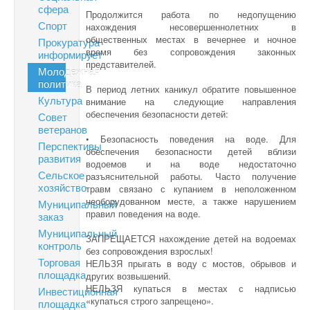
сфера
Продолжится работа по недопущению
Спорт
нахождения несовершеннолетних в
общественных местах в вечернее и ночное
Прокуратура
время без сопровождения законных
информирует
представителей.
Молодежная
политика
В период летних каникул обратите повышенное
Культура
внимание на следующие направления
обеспечения безопасности детей:
Совет
ветеранов
• Безопасность поведения на воде. Для
Перспективы
обеспечения безопасности детей вблизи
развития
водоемов и на воде недостаточно
Сельское
разъяснительной работы. Часто получение
хозяйство
травм связано с купанием в неположенном
необорудованном месте, а также нарушением
Муниципальный
правил поведения на воде.
заказ
Муниципальный
ЗАПРЕЩАЕТСЯ нахождение детей на водоемах
контроль
без сопровождения взрослых!
Торговая
НЕЛЬЗЯ прыгать в воду с мостов, обрывов и
площадка
других возвышений.
НЕЛЬЗЯ купаться в местах с надписью
Инвестиционная
«купаться строго запрещено».
площадка