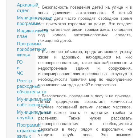
Архивный
• Безопасность поведения детей на улице и в
отдел
зонах движения автотранспорта. В летний
Муниципальные
период дети часто проводят свободное время
программы
без присмотра взрослых на улице. Это создает
дополнительные риски травматизма, попадания
Индикативный
под колеса автотранспортных средств,
план
похищений детей.
Программы
приобретения
• Выявление объектов, представляющих угрозу
жилья
жизни и здоровью, находящихся на них
ГО
несовершеннолетних, такие как заброшенные и
и
недостроенные здания и сооружения,
ЧС
информирование заинтересованных структур о
необходимости принятия мер по недопущению
Реестр
проникновения туда детей? и подростков.
расходных
обязательств
• Безопасность поведения в лесу и на природе.
Муниципальная
Летом традиционно возрастает количество
собственность
случаев посещений детьми лесных массивов.
Муниципальная
Детям важно знать о ядовитых грибах и
служба
растениях. Также нужно рассказать
несовершеннолетним о необходимости
Программа
держаться в лесу рядом с взрослыми, не
страхования
уходить вглубь леса. Это поможет
жилых