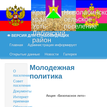
Краснодарский
Новолабинск
край
сельское
Усть-
поселение
Лабинский
ВЕРСИЯ ДЛЯ СЛАБОВИДЯЩИХ
район
Главная
Администрация информирует
Открытые данные
Новости
Галерея
Молодежная
О
политика
поселении
Совет
поселения
Документы
Акция «Безопасное лето»
Интернет
приемная
Обращения