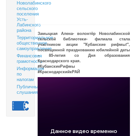
Новолабинского
сельского
поселения
Усть-
Лабинского
района
Замыцкая Алена- волонтёр Новолабинской
Территориальное
сельской библиотеки- филиала стала
общественное
участником акции "Кубанские рифмы!",
самоуправление
посвященной празднованию юбилейной даты
Финансовая
– 85-летия со Дня образования
грамотность
Краснодарского края.
#КубанскиеРифмы
Информация
#КраснодарскийкРАЙ
по
налогам
Публичные
слушания