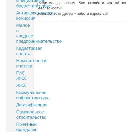
Инициативное
убедительно просим Вас позаботиться об их
бюджетирование
безопасности!
Антинаркотическая
Безопасность детей – забота взрослых!
комиссия
Малое
и
среднее
предпринимательство
Кадастровая
палата
Накопительная
ипотека
ГИС
ЖКХ
ЖКХ
Коммунальная
инфраструктура
Догазификация
Самовольное
строительство
Почетный
гражданин