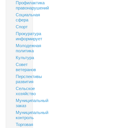
Профилактика
правонарушений
Социальная
сфера
Спорт
Прокуратура
информирует
Молодежная
политика
Культура
Совет
ветеранов
Перспективы
развития
Сельское
хозяйство
Муниципальный
заказ
Муниципальный
контроль
Торговая