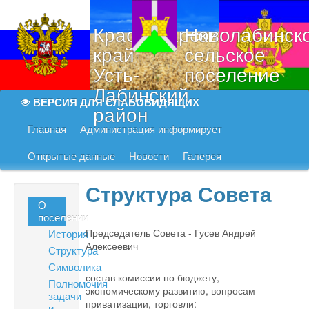
Краснодарский
Новолабинск
край
сельское
Усть-
поселение
Лабинский
ВЕРСИЯ ДЛЯ СЛАБОВИДЯЩИХ
район
Главная
Администрация информирует
Открытые данные
Новости
Галерея
Структура Совета
О
поселении
Председатель Совета - Гусев Андрей
История
Алексеевич
Структура
Символика
состав комиссии по бюджету,
Полномочия
экономическому развитию, вопросам
задачи
приватизации, торговли:
и