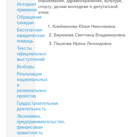
образования, здравоохранения, культуре,
Интернет
спорту, делам молодежи и депутатской
приемная
этике:
Обращения
граждан
1. Клейменова Юлия Николаевна
Бесплатная
2. Бирюкова Светлана Владимировна
юридическая
помощь
3. Пашкова Ирина Леонидовна
Тексты
официальных
выступлений
Выборы
Реализация
национальных
и
региональных
проектов
Градостроительная
деятельность
Экономика,
предпринимательство,
финансовая
грамотность