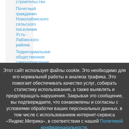
строительство
Почетный
гражданин
Новолабинского
сельского
поселения
Усть-
Лабинского
района
Территориальное
общественное
самоуправление
Финансовая
Этот сайт использует файлы cookie. Это необходимо для
грамотность
его нормальной работы и анализа трафика. Это
Информация
помогает обеспечивать качество услуг, собирать
по
статистику использования, а также выявлять и
налогам
предотвращать нарушения. Закрывая это сообщение,
Публичные
вы подтверждаете, что ознакомлены и согласны с
слушания
условиями обработки ваших персональных данных, в
том числе с использованием интернет-сервиса
«Яндекс.Метрика», в соответствии с нашей
Политикой
конфиденциальности
.