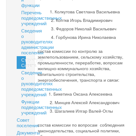
функции
1. Колкутова Светлана Васильевна
Перечень
подведомственных
2. Копткв Игорь Владимирович
учреждений
3. Федоров Николай Васильевич
Сведения
о
4. Горбунова Ирина Николаевна
руководителях
администрации
состав комиссии по контролю за
поселения
землепользованием, сельскому хозяйству,
Структура
промышленности, переработке, вопросам
Совета
жилищно-коммунального хозяйства,
Сведения
капитального строительства,
о
энергообеспечения, транспорта и связи:
руководителях
подведомственных
1. Бикетина Оксана Алексеевна
учреждений
Функции
2. Минцев Алексей Александрович
подведомственных
3. Шагалиев Илгар Валей-Оглы
учреждений
Совет
состав комиссии по вопросам соблюдения
поселения
законодательства, социальной политики,
Документы