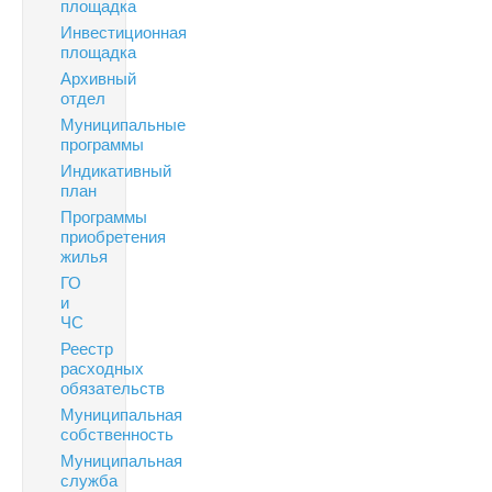
площадка
Инвестиционная
площадка
Архивный
отдел
Муниципальные
программы
Индикативный
план
Программы
приобретения
жилья
ГО
и
ЧС
Реестр
расходных
обязательств
Муниципальная
собственность
Муниципальная
служба