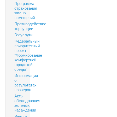
Программа
страхования
жилых
помещений
Противодействие
коррупции
Госуслуги
Федеральный
приоритетный
проект
"Формирование
комфортной
городской
среды"
Информация
о
результатах
проверок
Акты
обследования
зеленых
насаждений
Реестр