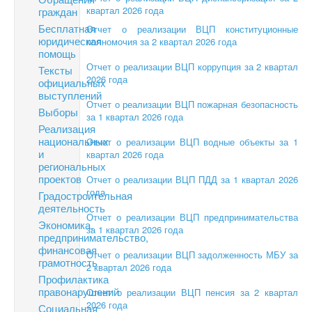
квартал 2026 года
граждан
Бесплатная
Отчет о реализации ВЦП конституционные
юридическая
полномочия за 2 квартал 2026 года
помощь
Отчет о реализации ВЦП коррупция за 2 квартал
Тексты
2026 года
официальных
выступлений
Отчет о реализации ВЦП пожарная безопасность
Выборы
за 1 квартал 2026 года
Реализация
национальных
Отчет о реализации ВЦП водные объекты за 1
и
квартал 2026 года
региональных
проектов
Отчет о реализации ВЦП ПДД за 1 квартал 2026
года
Градостроительная
деятельность
Отчет о реализации ВЦП предпринимательства
Экономика,
за 1 квартал 2026 года
предпринимательство,
финансовая
Отчет о реализации ВЦП задолженность МБУ за
грамотность
2 квартал 2026 года
Профилактика
правонарушений
Отчет о реализации ВЦП пенсия за 2 квартал
2026 года
Социальная