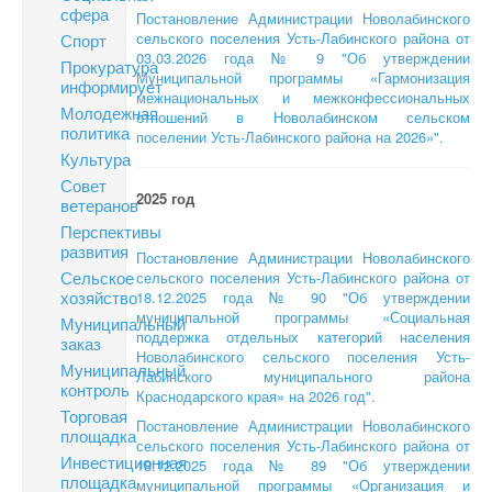
сфера
Постановление Администрации Новолабинского
сельского поселения Усть-Лабинского района от
Спорт
03.03.2026 года № 9 "Об утверждении
Прокуратура
Муниципальной программы «Гармонизация
информирует
межнациональных и межконфессиональных
Молодежная
отношений в Новолабинском сельском
политика
поселении Усть-Лабинского района на 2026»".
Культура
Совет
2025 год
ветеранов
Перспективы
развития
Постановление Администрации Новолабинского
Сельское
сельского поселения Усть-Лабинского района от
хозяйство
18.12.2025 года № 90 "Об утверждении
муниципальной программы «Социальная
Муниципальный
поддержка отдельных категорий населения
заказ
Новолабинского сельского поселения Усть-
Муниципальный
Лабинского муниципального района
контроль
Краснодарского края» на 2026 год".
Торговая
Постановление Администрации Новолабинского
площадка
сельского поселения Усть-Лабинского района от
Инвестиционная
18.12.2025 года № 89 "Об утверждении
площадка
муниципальной программы «Организация и