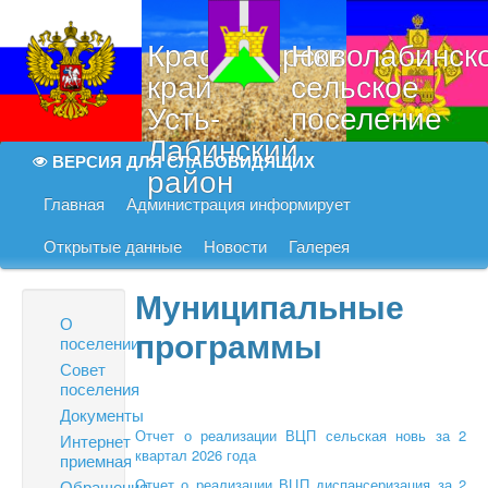
Краснодарский
Новолабинск
край
сельское
Усть-
поселение
Лабинский
ВЕРСИЯ ДЛЯ СЛАБОВИДЯЩИХ
район
Главная
Администрация информирует
Открытые данные
Новости
Галерея
Муниципальные
О
программы
поселении
Совет
поселения
Документы
Отчет о реализации ВЦП сельская новь за 2
Интернет
квартал 2026 года
приемная
Отчет о реализации ВЦП диспансеризация за 2
Обращения