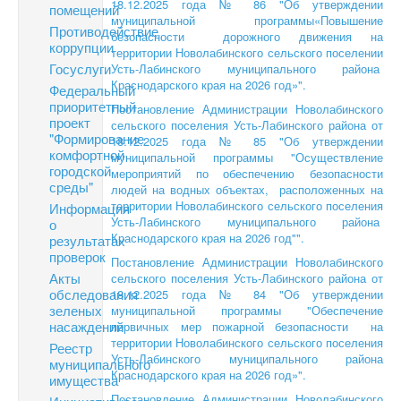
18.12.2025 года № 86 "Об утверждении
помещений
муниципальной программы«Повышение
Противодействие
безопасности дорожного движения на
коррупции
территории Новолабинского сельского поселении
Госуслуги
Усть-Лабинского муниципального района
Краснодарского края на 2026 год»".
Федеральный
приоритетный
Постановление Администрации Новолабинского
проект
сельского поселения Усть-Лабинского района от
"Формирование
18.12.2025 года № 85 "Об утверждении
комфортной
муниципальной программы "Осуществление
городской
мероприятий по обеспечению безопасности
среды"
людей на водных объектах, расположенных на
территории Новолабинского сельского поселения
Информация
Усть-Лабинского муниципального района
о
Краснодарского края на 2026 год"".
результатах
проверок
Постановление Администрации Новолабинского
Акты
сельского поселения Усть-Лабинского района от
обследования
18.12.2025 года № 84 "Об утверждении
зеленых
муниципальной программы "Обеспечение
насаждений
первичных мер пожарной безопасности на
территории Новолабинского сельского поселения
Реестр
Усть-Лабинского муниципального района
муниципального
Краснодарского края на 2026 год»".
имущества
Постановление Администрации Новолабинского