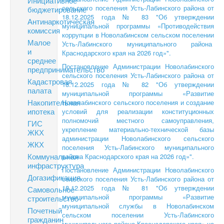
Инициативное
сельского поселения Усть-Лабинского района от
бюджетирование
18.12.2025 года № 83 "Об утверждении
Антинаркотическая
муниципальной программы «Противодействия
комиссия
коррупции в Новолабинском сельском поселении
Малое
Усть-Лабинского муниципального района
и
Краснодарского края на 2026 год»".
среднее
Постановление Администрации Новолабинского
предпринимательство
сельского поселения Усть-Лабинского района от
Кадастровая
18.12.2025 года № 82 "Об утверждении
палата
муниципальной программы «Развитие
Накопительная
Новолабинского сельского поселения и создание
ипотека
условий для реализации конституционных
полномочий местного самоуправления,
ГИС
укрепление материально-технической базы
ЖКХ
администрации Новолабинского сельского
ЖКХ
поселения Усть-Лабинского муниципального
Коммунальная
района Краснодарского края на 2026 год»".
инфраструктура
Постановление Администрации Новолабинского
Догазификация
сельского поселения Усть-Лабинского района от
18.12.2025 года № 81 "Об утверждении
Самовольное
муниципальной программы «Развитие
строительство
муниципальной службы в Новолабинском
Почетный
сельском поселении Усть-Лабинского
гражданин
муниципального района Краснодарского края» на