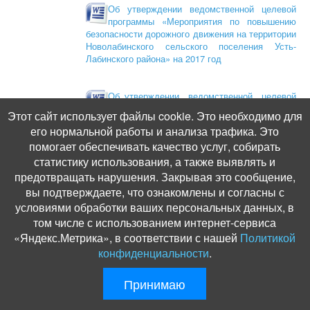
Об утверждении ведомственной целевой
программы «Мероприятия по повышению
безопасности дорожного движения на территории
Новолабинского сельского поселения Усть-
Лабинского района» на 2017 год
Об утверждении ведомственной целевой
программы «Осуществление мероприятий
Этот сайт использует файлы cookie. Это необходимо для
по обеспечению безопасности людей на водных
его нормальной работы и анализа трафика. Это
объектах, расположенных на территории
помогает обеспечивать качество услуг, собирать
Новолабинского сель-ского поселения Усть-
Лабинского района на 2017 год»
статистику использования, а также выявлять и
предотвращать нарушения. Закрывая это сообщение,
Об утверждении ведомственной целевой
программы «Обеспечении первичных мер
вы подтверждаете, что ознакомлены и согласны с
пожарной безопасности на территории
условиями обработки ваших персональных данных, в
Новолабинского сельского поселения Усть-
том числе с использованием интернет-сервиса
Лабинского района на 2017 год»
«Яндекс.Метрика», в соответствии с нашей
Политикой
конфиденциальности
.
Об утверждении ведомственной целевой
программы «Развитие Новолабинского
Принимаю
сельского поселения Усть-Лабинского района и
создание условий для реализации