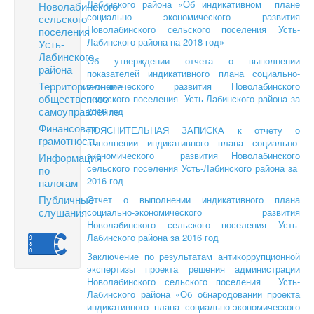
Лабинского района «Об индикативном плане
Новолабинского
социально экономического развития
сельского
Новолабинского сельского поселения Усть-
поселения
Лабинского района на 2018 год»
Усть-
Лабинского
Об утверждении отчета о выполнении
района
показателей индикативного плана социально-
Территориальное
экономического развития Новолабинского
общественное
сельского поселения Усть-Лабинского района за
самоуправление
2016 год
Финансовая
ПОЯСНИТЕЛЬНАЯ ЗАПИСКА к отчету о
грамотность
выполнении индикативного плана социально-
экономического развития Новолабинского
Информация
сельского поселения Усть-Лабинского района за
по
2016 год
налогам
Публичные
Отчет о выполнении индикативного плана
слушания
социально-экономического развития
Новолабинского сельского поселения Усть-
Лабинского района за 2016 год
Заключение по результатам антикоррупционной
экспертизы проекта решения администрации
Новолабинского сельского поселения Усть-
Лабинского района «Об обнародовании проекта
индикативного плана социально-экономического