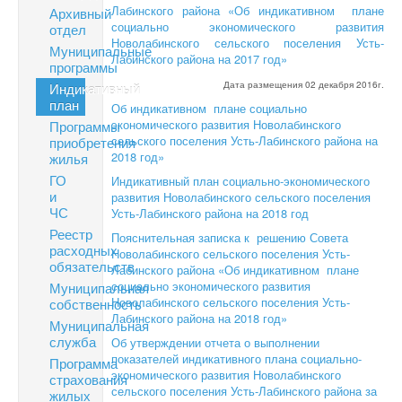
Лабинского района «Об индикативном плане
Архивный
социально экономического развития
отдел
Новолабинского сельского поселения Усть-
Муниципальные
Лабинского района на 2017 год»
программы
Дата размещения 02 декабря 2016г.
Индикативный
план
Об индикативном плане социально
экономического развития Новолабинского
Программы
сельского поселения Усть-Лабинского района на
приобретения
2018 год»
жилья
ГО
Индикативный план социально-экономического
и
развития Новолабинского сельского поселения
ЧС
Усть-Лабинского района на 2018 год
Реестр
Пояснительная записка к решению Совета
расходных
Новолабинского сельского поселения Усть-
обязательств
Лабинского района «Об индикативном плане
социально экономического развития
Муниципальная
Новолабинского сельского поселения Усть-
собственность
Лабинского района на 2018 год»
Муниципальная
служба
Об утверждении отчета о выполнении
показателей индикативного плана социально-
Программа
экономического развития Новолабинского
страхования
сельского поселения Усть-Лабинского района за
жилых