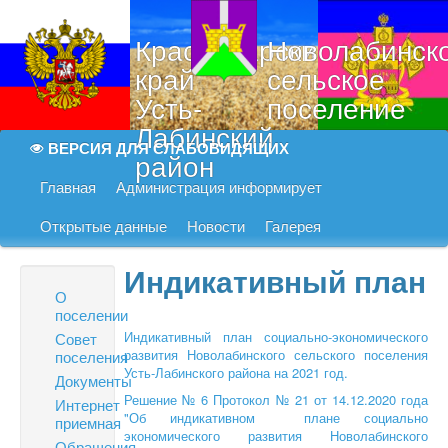
Краснодарский
Новолабинск
край
сельское
Усть-
поселение
Лабинский
ВЕРСИЯ ДЛЯ СЛАБОВИДЯЩИХ
район
Главная
Администрация информирует
Открытые данные
Новости
Галерея
Индикативный план
О
поселении
Индикативный план социально-экономического
Совет
развития Новолабинского сельского поселения
поселения
Усть-Лабинского района на 2021 год.
Документы
Решение № 6 Протокол № 21 от 14.12.2020 года
Интернет
"Об индикативном плане социально
приемная
экономического развития Новолабинского
Обращения