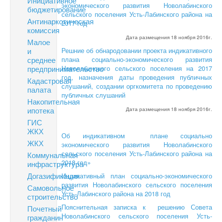
Инициативное
экономического развития Новолабинского
бюджетирование
сельского поселения Усть-Лабинского района на
Антинаркотическая
2017 год
комиссия
Дата размещения 18 ноября 2016г.
Малое
и
Решние об обнародовании проекта индикативного
среднее
плана социально-экономического развития
предпринимательство
Новолабинского сельского поселения на 2017
год, назначения даты проведения публичных
Кадастровая
слушаний, создании оргкомитета по проведению
палата
публичных слушаний
Накопительная
ипотека
Дата размещения 18 ноября 2016г.
ГИС
ЖКХ
Об индикативном плане социально
ЖКХ
экономического развития Новолабинского
сельского поселения Усть-Лабинского района на
Коммунальная
2018 год»
инфраструктура
Догазификация
Индикативный план социально-эко
номического
развития Новолабинского сельского поселения
Самовольное
Усть-Лабинского района на 2018 год
строительство
Пояснительная записка к решению Совета
Почетный
Новолабинского сельского поселения Усть-
гражданин