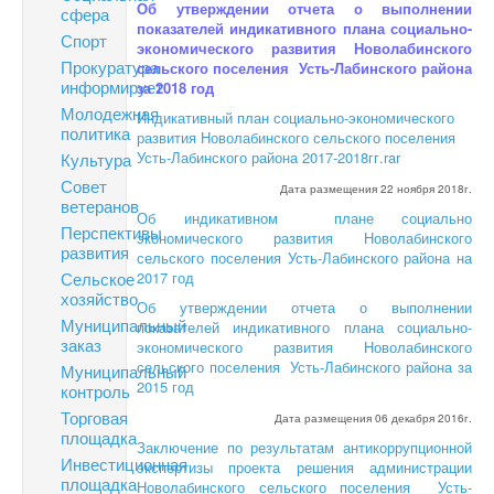
Об утверждении отчета о выполнении
сфера
показателей индикативного плана социально-
Спорт
экономического развития Новолабинского
Прокуратура
сельского поселения
Усть-Лабинского района
информирует
за 2018 год
Молодежная
Индикативный план социально-экономического
политика
развития Новолабинского сельского поселения
Усть-Лабинского района 2017-2018гг.rar
Культура
Совет
Дата размещения 22 ноября 2018г.
ветеранов
Об индикативном плане социально
Перспективы
экономического развития Новолабинского
развития
сельского поселения Усть-Лабинского района на
Сельское
2017 год
хозяйство
Об утверждении отчета о выполнении
Муниципальный
показателей индикативного плана социально-
заказ
экономического развития Новолабинского
сельского поселения Усть-Лабинского района за
Муниципальный
2015 год
контроль
Торговая
Дата размещения 06 декабря 2016г.
площадка
Заключение по результатам антикоррупционной
Инвестиционная
экспертизы проекта решения администрации
площадка
Новолабинского сельского поселения Усть-