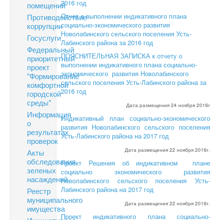
2016 год
помещений
Отчет о выполнении индикативного плана
Противодействие
социально-экономического развития
коррупции
Новолабинского сельского поселения Усть-
Госуслуги
Лабинского района за 2016 год
Федеральный
ПОЯСНИТЕЛЬНАЯ ЗАПИСКА к отчету о
приоритетный
выполнении индикативного плана социально-
проект
экономического развития Новолабинского
"Формирование
сельского поселения Усть-Лабинского района за
комфортной
2016 год
городской
среды"
Дата размещения 24 ноября 2016г
Информация
Индикативный план социально-экономического
о
развития Новолабинского сельского поселения
результатах
Усть-Лабинского района на 2017 год
проверок
Дата размещения 22 ноября 2016г.
Акты
обследования
Проект Решения об индикативном плане
зеленых
социально экономического развития
насаждений
Новолабинского сельского поселения Усть-
Лабинского района на 2017 год
Реестр
муниципального
Дата размещения 22 ноября 2016г.
имущества
Проект индикативного плана социально-