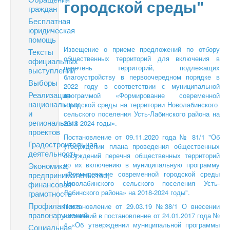
городской среды"
граждан
Бесплатная
юридическая
помощь
Извещение о приеме предложений по отбору
Тексты
общественных территорий для включения в
официальных
перечень территорий, подлежащих
выступлений
благоустройству в первоочередном порядке в
Выборы
2022 году в соответствии с муниципальной
Реализация
программой «Формирование современной
национальных
городской среды на территории Новолабинского
и
сельского поселения Усть-Лабинского района на
региональных
2018-2024 годы».
проектов
Постановление от 09.11.2020 года № 81/1 "Об
Градостроительная
утверждении плана проведения общественных
деятельность
обсуждений перечня общественных территорий
по их включению в муниципальную программу
Экономика,
«Формирование современной городской среды
предпринимательство,
Новолабинского сельского поселения Усть-
финансовая
Лабинского района» на 2018-2024 годы".
грамотность
Профилактика
Постановление от 29.03.19 №38/1 О внесении
правонарушений
изменений в постановление от 24.01.2017 года №
4 «Об утверждении муниципальной программы
Социальная