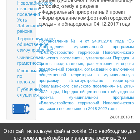
Новолабинского
gorodskoj-sredy в разделе
сельского
«Федеральный приоритетный проект
поселения
«Формирование комфортной городской
Усть-
среды» и обнародован 04.12.2017 года.
Лабинского
района
Территориальное
Постановление № 4 от 24.01.2018 года "Об
общественное
утверждении муниципальной программы
самоуправление
«Благоустройство территорий Новолабинского
Финансовая
сельского поселения», утверждении Порядка и
грамотность
сроков представления, рассмотрения и оценки
предложений граждан, организаций о включении
Информация
общественной территории в муниципальную
по
программу «Благоустройство территорий
налогам
Новолабинского сельского поселения» на 2018-
Публичные
2022 годы, Порядка общественного обсуждения
слушания
проекта муниципальной программы
«Благоустройство территорий Новолабинского
сельского поселения» на 2018-2022 годы
24.01.2018 г.
Протокол заседания общественной комиссии по
Этот сайт использует файлы cookie. Это необходимо для
обеспечению реализации проекта муниципальной
программы «Благоустройство территорий
его нормальной работы и анализа трафика. Это