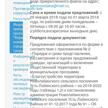
виде прикрепленного файла на адрес:
помещений
admnovolaba@mail.ru
,
Противодействие
Срок и время подачи предложений
: с
коррупции
29 января 2018 года по 01 марта 2018
Госуслуги
года, по рабочим дням понедельник –
Федеральный
пятница с 08.00 до 16.00 часов ,
приоритетный
(суббота,воскресенье выходные дни).
проект
"Формирование
Порядок подачи документов
:
комфортной
Предложения оформляются по форме в
городской
соответствии с приложением № 2
среды"
«Порядок и сроки представления,
Информация
рассмотрения и оценки предложений
о
граждан, организаций о включении
результатах
общественной территории в
проверок
муниципальную программу
Акты
«Благоустройство территории
обследования
Новолабинского сельского поселения
зеленых
Усть-Лабинского района « на 2018-2022
насаждений
годы (таблицы 1,2) к постановлению
Реестр
администрации Новолабинского
муниципального
сельского поселения Усть-Лабинского
имущества
района от 01.12.2017 года № 91 « Об