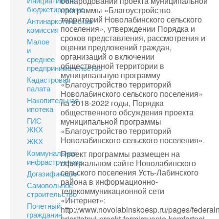
Инициативное
обнародовании проекта муниципальной
бюджетирование
программы «Благоустройство
территорий Новолабинского сельского
Антинаркотическая
поселения», утверждении Порядка и
комиссия
сроков представления, рассмотрения и
Малое
оценки предложений граждан,
и
организаций о включении
среднее
общественной территории в
предпринимательство
муниципальную программу
Кадастровая
«Благоустройство территорий
палата
Новолабинского сельского поселения»
Накопительная
на 2018-2022 годы, Порядка
ипотека
общественного обсуждения проекта
ГИС
муниципальной программы
ЖКХ
«Благоустройство территорий
Новолабинского сельского поселения».
ЖКХ
Коммунальная
Проект программы размещен на
инфраструктура
официальном сайте Новолабинского
сельского поселения Усть-Лабинского
Догазификация
района в информационно-
Самовольное
телекоммуникационной сети
строительство
«Интернет»:
Почетный
http://www.novolabinskoesp.ru/pages/federaln
гражданин
prioritetnyj-proekt-formirovanie-komfortnoj-