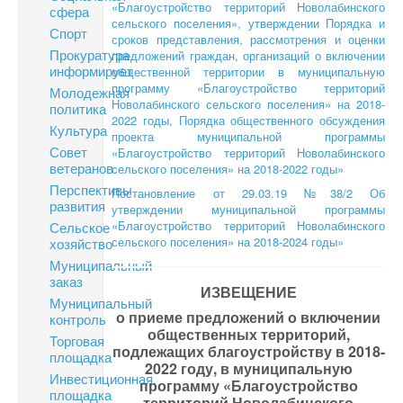
«Благоустройство территорий Новолабинского
сфера
сельского поселения», утверждении Порядка и
Спорт
сроков представления, рассмотрения и оценки
Прокуратура
предложений граждан, организаций о включении
информирует
общественной территории в муниципальную
программу «Благоустройство территорий
Молодежная
Новолабинского сельского поселения» на 2018-
политика
2022 годы, Порядка общественного обсуждения
Культура
проекта муниципальной программы
Совет
«Благоустройство территорий Новолабинского
ветеранов
сельского поселения» на 2018-2022 годы»
Перспективы
Постановление от 29.03.19 №38/2 Об
развития
утверждении муниципальной программы
«Благоустройство территорий Новолабинского
Сельское
сельского поселения» на 2018-2024 годы»
хозяйство
Муниципальный
заказ
ИЗВЕЩЕНИЕ
Муниципальный
о приеме предложений о включении
контроль
общественных территорий,
Торговая
подлежащих благоустройству в 2018-
площадка
2022 году, в
муниципальную
Инвестиционная
программу «Благоустройство
площадка
территорий Новолабинского