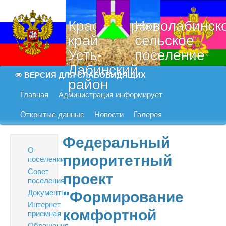
Краснодарский
Новолабинск
край
сельское
Усть-
поселение
Лабинский
ВЕРСИЯ ДЛЯ СЛАБОВИДЯЩИХ
район
Главная
Администрация информирует
Открытые данные
Новости
Галерея
Федеральный
О
приоритетный
поселении
Совет
проект
поселения
Документы
"Формирование
Интернет
комфортной
приемная
Обращения