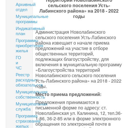
Архивный
сельского поселения Усть-
отдел
Лабинского района»
на 2018 - 2022
годы
Муниципальные
программы
Индикативный
Администрация Новолабинского
план
сельского поселения Усть-Лабинского
Программы
района извещает о начале приема
приобретения
предложений на участие в отборе
жилья
общественных территорий,
ГО
подлежащих благоустройству, для
и
включения в муниципальную программу
ЧС
«Благоустройства территорий
Реестр
Новолабинского сельского поселения
расходных
Усть-Лабинского района» на 2018 - 2022
обязательств
годы.
Муниципальная
Место приема предложений:
собственность
Предложения принимаются в
Муниципальная
письменной форме по адресу: ст.
служба
Новолабинская ул. Калинина, 12, тел.36-
Программа
1-86, 36-2-85 или в форме электронного
страхования
обращения по электронной почте в
жилых