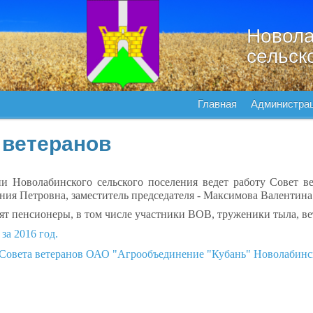
Новола
сельск
Главная
Администра
 ветеранов
и Новолабинского сельского поселения ведет работу Совет в
ния Петровна, заместитель председателя - Максимова Валентин
дят пенсионеры, в том числе участники ВОВ, труженики тыла, в
за 2016 год.
Совета ветеранов ОАО "Агрообъединение "Кубань" Новолабинско