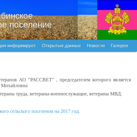
бинское
ое поселение
ция информирует
Открытые данные
Новости
Галерея
етеранов АО "РАССВЕТ" , председателем которого является
а Михайловна
етераны труда, ветераны-военнослужащие, ветераны МВД.
го сельского поселения на 2017 год.