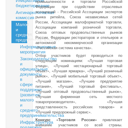
Инициативное
промышленности и торговли Российской
бюджетирование
Федерации при содействии отраслевых
ассоциаций - Российской Ассоциации экспертов
Антинаркотическая
рынка ритейла, Союза независимых сетей
комиссия
России, Ассоциации малоформатной торговли,
Малое
Ассоциации компаний розничной торговли,
и
Союза оптовых продовольственных рынков
среднее
России, Федерации рестораторов и отельеров и
предпринимательство
автономной некоммерческой организации
Информационные
«Российская система качества».
мероприятия
Отбор участников будет проводиться по
Законодательство
следующим номинациям: «Лучшая торговая
и
улица», «Лучший нестационарный торговый
официальные
объект», «Лучшая ярмарка», «Лучший розничный
документы
рынок», «Лучший мобильный торговый объект»,
в
«Лучший магазин», «Лучшее предприятие
сфере
питания», «Лучший торговый фестиваль»,
поддержки
«Лучший оптовый продовольственный рынок»,
(развития)
«Лучшая фирменная сеть местного
малого
товаропроизводителя», «Лучшая
и
представленность российских товаров» и
среднего
«Лучший придорожный сервис».
предпринимательства
Конкурс «Торговля России»
привлекает
Инфраструктура
внимание участников со всей страны.
поддержки