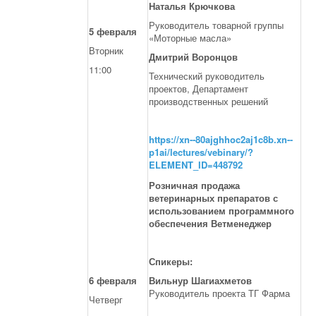
Наталья Крючкова
Руководитель товарной группы
5 февраля
«Моторные масла»
Вторник
Дмитрий Воронцов
11:00
Технический руководитель
проектов, Департамент
производственных решений
https://xn--80ajghhoc2aj1c8b.xn--
p1ai/lectures/vebinary/?
ELEMENT_ID=448792
Розничная продажа
ветеринарных препаратов с
использованием программного
обеспечения Ветменеджер
Спикеры:
6 февраля
Вильнур Шагиахметов
Руководитель проекта ТГ Фарма
Четверг