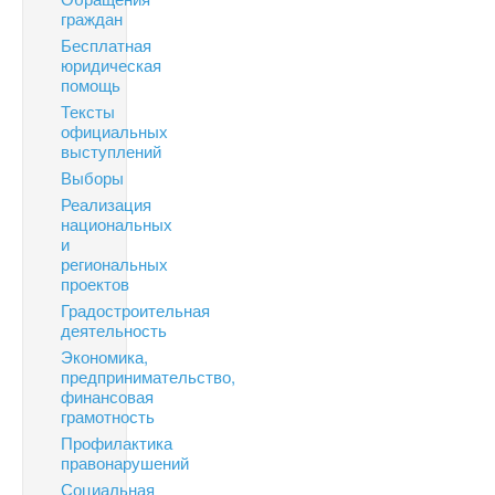
граждан
Бесплатная
юридическая
помощь
Тексты
официальных
выступлений
Выборы
Реализация
национальных
и
региональных
проектов
Градостроительная
деятельность
Экономика,
предпринимательство,
финансовая
грамотность
Профилактика
правонарушений
Социальная