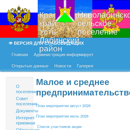
Краснодарский
Новолабинск
край
сельское
Усть-
поселение
Лабинский
ВЕРСИЯ ДЛЯ СЛАБОВИДЯЩИХ
район
Главная
Администрация информирует
Открытые данные
Новости
Галерея
Малое и среднее
О
предпринимательств
поселении
Совет
поселения
План мероприятии август 2026
Документы
План мероприятии июль 2026
Интернет
приемная
Список участников акции
Обращения