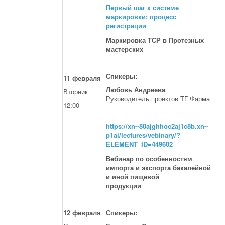
Первый шаг к системе
маркировки: процесс
регистрации
Маркировка ТСР в Протезных
мастерских
Спикеры:
11 февраля
Любовь Андреева
Вторник
Руководитель проектов ТГ Фарма
12:00
https://xn--80ajghhoc2aj1c8b.xn--
p1ai/lectures/vebinary/?
ELEMENT_ID=449602
Вебинар по особенностям
импорта и экспорта бакалейной
и иной пищевой
продукции
12 февраля
Спикеры: