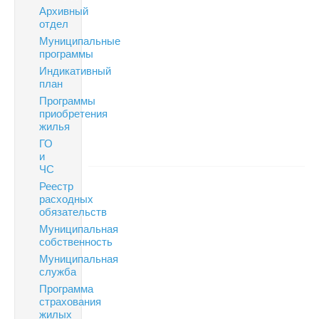
Архивный
отдел
Муниципальные
программы
Индикативный
план
Программы
приобретения
жилья
ГО
и
ЧС
Реестр
расходных
обязательств
Муниципальная
собственность
Муниципальная
служба
Программа
страхования
жилых