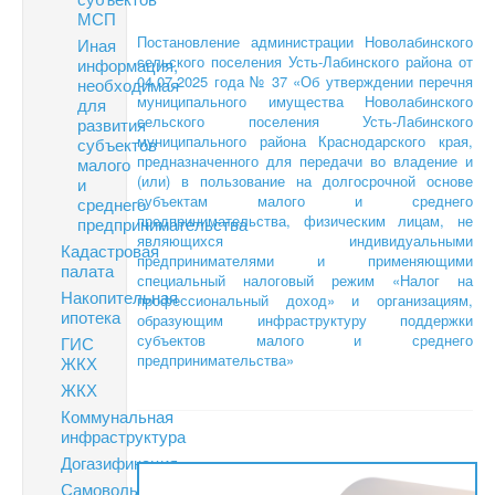
МСП
Постановление администрации Новолабинского
Иная
сельского поселения Усть-Лабинского района от
информация,
04.07.2025 года № 37 «Об утверждении перечня
необходимая
муниципального имущества Новолабинского
для
сельского поселения Усть-Лабинского
развития
муниципального района Краснодарского края,
субъектов
предназначенного для передачи во владение и
малого
(или) в пользование на долгосрочной основе
и
субъектам малого и среднего
среднего
предпринимательства, физическим лицам, не
предпринимательства
являющихся индивидуальными
Кадастровая
предпринимателями и применяющими
палата
специальный налоговый режим «Налог на
Накопительная
профессиональный доход» и организациям,
ипотека
образующим инфраструктуру поддержки
субъектов малого и среднего
ГИС
предпринимательства»
ЖКХ
ЖКХ
Коммунальная
инфраструктура
Догазификация
Самовольное