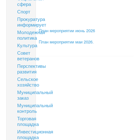
сфера
Спорт
Прокуратура
информирует
План мероприятии июнь 2026
Молодежная
политика
План мероприятии маи 2026.
Культура
Совет
ветеранов
Перспективы
развития
Сельское
хозяйство
Муниципальный
заказ
Муниципальный
контроль
Торговая
площадка
Инвестиционная
площадка