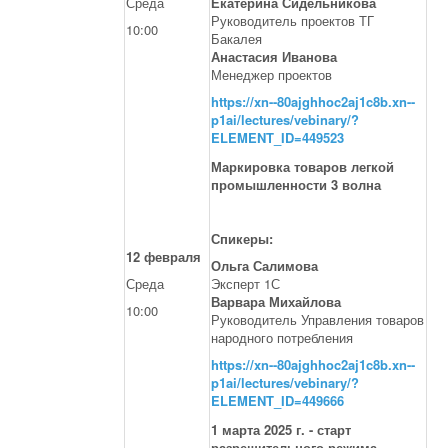
Среда
Екатерина Сидельникова
Руководитель проектов ТГ
10:00
Бакалея
Анастасия Иванова
Менеджер проектов
https://xn--80ajghhoc2aj1c8b.xn--
p1ai/lectures/vebinary/?
ELEMENT_ID=449523
Маркировка товаров легкой
промышленности 3 волна
Спикеры:
12 февраля
Ольга Салимова
Среда
Эксперт 1С
Варвара Михайлова
10:00
Руководитель Управления товаров
народного потребления
https://xn--80ajghhoc2aj1c8b.xn--
p1ai/lectures/vebinary/?
ELEMENT_ID=449666
1 марта 2025 г. - старт
разрешительного режима