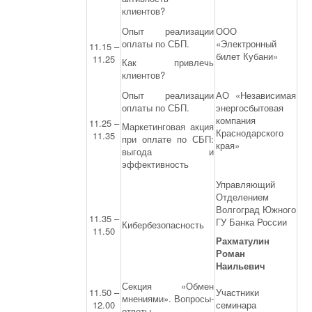
клиентов?
Опыт реализации
ООО
оплаты по СБП.
«Электронный
11.15 –
билет Кубани»
11.25
Как привлечь
клиентов?
Опыт реализации
АО «Независимая
оплаты по СБП.
энергосбытовая
компания
11.25 –
Маркетинговая акция
Краснодарского
11.35
при оплате по СБП:
края»
выгода и
эффективность
Управляющий
Отделением
Волгоград Южного
11.35 –
ГУ Банка России
Кибербезопасность
11.50
Рахматулин
Роман
Наильевич
Секция «Обмен
11.50 –
Участники
мнениями». Вопросы-
12.00
семинара
ответы.