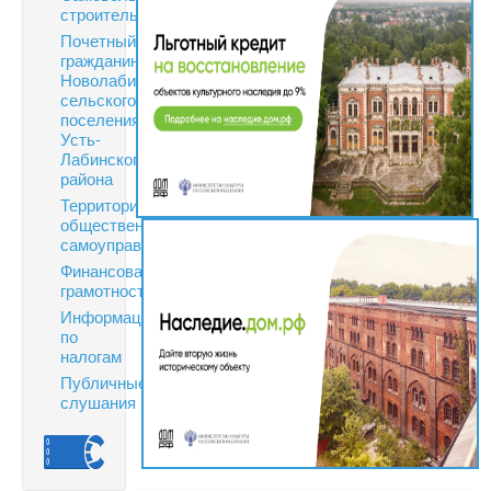
строительство
Почетный
гражданин
Новолабинского
сельского
поселения
Усть-
Лабинского
района
Территориальное
общественное
самоуправление
Финансовая
грамотность
Информация
по
налогам
Публичные
слушания