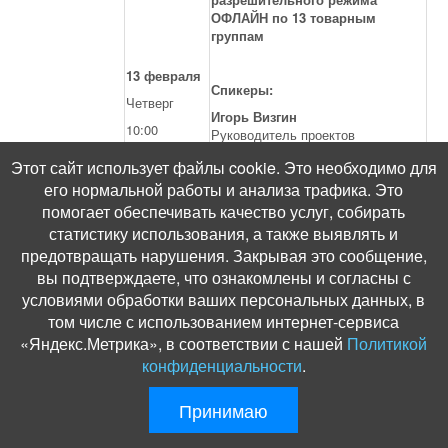
ОФЛАЙН по 13 товарным
группам
13 февраля
Спикеры:
Четверг
Игорь Визгин
10:00
Руководитель проектов
Этот сайт использует файлы cookie. Это необходимо для
его нормальной работы и анализа трафика. Это
1 марта 2025 г. - старт
разрешительного режима
помогает обеспечивать качество услуг, собирать
ОФЛАЙН
статистику использования, а также выявлять и
предотвращать нарушения. Закрывая это сообщение,
ЭДО-Лайт - бесплатный сервис
электронного документооборота
вы подтверждаете, что ознакомлены и согласны с
для работы с маркированными
условиями обработки ваших персональных данных, в
товарами от Честного знака
том числе с использованием интернет-сервиса
«Яндекс.Метрика», в соответствии с нашей
Политикой
Спикеры:
конфиденциальности
.
13 февраля
Александр Якушев
Принимаю
Консультант-аналитик ТГ Фарма
Четверг
Алексей Саврасов
11:00
Владелец продукта ЭДО Лайт