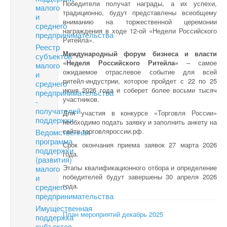
Победители получат награды, а их успехи,
малого
традиционно, будут представлены всеобщему
и
вниманию на торжественной церемонии
среднего
награждения в ходе 12-ой «Недели Российского
предпринимательства
Ритейла».
Реестр
Международный форум бизнеса и власти
субъектов
«Неделя Российского Ритейла»
– самое
малого
ожидаемое отраслевое событие для всей
и
ритейл-индустрии, которое пройдет с 22 по 25
среднего
июня 2026 года и соберет более восьми тысяч
предпринимательства
участников.
-
получателей
Для участия в конкурсе «Торговля России»
поддержки
необходимо подать заявку и заполнить анкету на
сайте торговляроссии.рф.
Ведомственная
программа
Срок окончания приема заявок 27 марта 2026
поддержки
года.
(развития)
Этапы квалификационного отбора и определение
малого
победителей будут завершены 30 апреля 2026
и
года.
среднего
предпринимательства
Имущественная
План мероприятий декабрь 2025
поддержка
субъектов