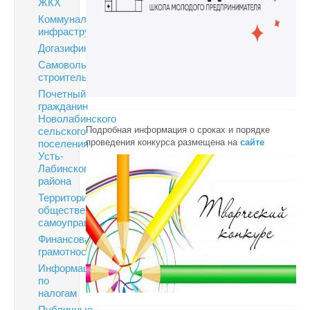
ЖКХ
Коммунальная
инфраструктура
Догазификация
Самовольное
строительство
Почетный
гражданин
Новолабинского
Подробная информация о сроках и порядке
сельского
проведения конкурса размещена на
сайте
поселения
Усть-
Лабинского
района
Территориальное
общественное
самоуправление
Финансовая
грамотность
Информация
по
налогам
Публичные