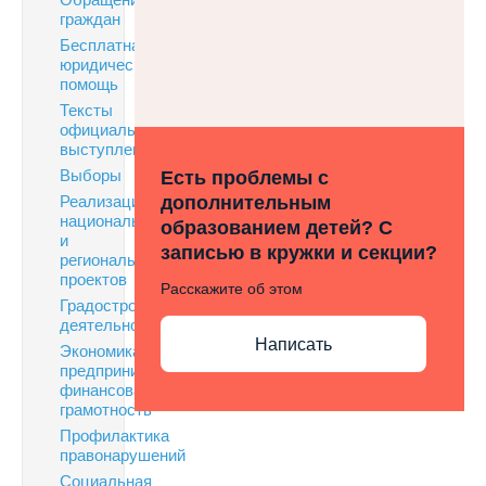
граждан
Бесплатная
юридическая
помощь
Тексты
официальных
выступлений
Выборы
Есть проблемы с
Реализация
дополнительным
национальных
образованием детей? С
и
записью в кружки и секции?
региональных
проектов
Расскажите об этом
Градостроительная
деятельность
Написать
Экономика,
предпринимательство,
финансовая
грамотность
Профилактика
правонарушений
Социальная