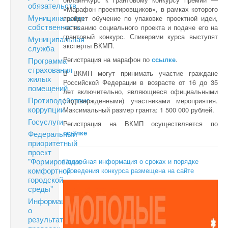
обязательств
«Марафон проектировщиков», в рамках которого
Муниципальная
пройдет обучение по упаковке проектной идеи,
собственность
написанию социального проекта и подаче его на
грантовый конкурс. Спикерами курса выступят
Муниципальная
эксперты ВКМП.
служба
Регистрация на марафон по
ссылке
.
Программа
страхования
В ВКМП могут принимать участие граждане
жилых
Российской Федерации в возрасте от 16 до 35
помещений
лет включительно, являющиеся официальными
Противодействие
(подтвержденными) участниками мероприятия.
коррупции
Максимальный размер гранта: 1 500 000 рублей.
Госуслуги
Регистрация на ВКМП осуществляется по
ссылке
Федеральный
приоритетный
проект
"Формирование
Подробная информация о сроках и порядке
комфортной
проведения конкурса размещена на сайте
городской
среды"
Информация
о
результатах