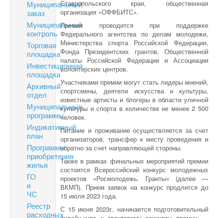
Ставропольского края, общественная
Муниципальный
организация «ОФФБИТС».
заказ
Муниципальный
Премия проводится при поддержке
контроль
Федерального агентства по делам молодежи,
Министерства спорта Российской Федерации,
Торговая
Фонда Президентских грантов, Общественной
площадка
палаты Российской Федерации и Ассоциации
Инвестиционная
волонтерских центров.
площадка
Участниками премии могут стать лидеры мнений,
Архивный
спортсмены, деятели искусства и культуры,
отдел
известные артисты и блогеры в области уличной
Муниципальные
культуры и спорта в количестве не менее 2 500
программы
человек.
Индикативный
Питание и проживание осуществляется за счет
план
организаторов, трансфер к месту проведения и
Программы
обратно за счет направляющей стороны.
приобретения
Также в рамках финальных мероприятий премии
жилья
состоится Всероссийский конкурс молодежных
ГО
проектов «Росмолодежь. Гранты» (далее —
и
ВКМП). Прием заявок на конкурс продлится до
ЧС
15 июля 2023 года.
Реестр
С 15 июня 2023г. начинается подготовительный
расходных
онлайн-курс к грантовому конкурсу премии —