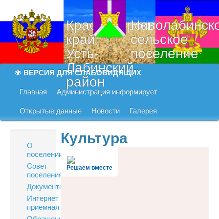
Краснодарский
Новолабинск
край
сельское
Усть-
поселение
Лабинский
ВЕРСИЯ ДЛЯ СЛАБОВИДЯЩИХ
район
Главная
Администрация информирует
Открытые данные
Новости
Галерея
Культура
О
поселении
Совет
Решаем вместе
поселения
Документы
Интернет
приемная
Обращения