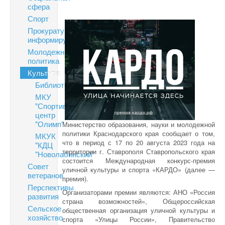
сфера
Спорт
Прокуратура
информирует
Молодежная
политика
Культура
Библиотека
МКУ
"Спортивный
центр
"Олимп"
Министерство образования, науки и молодежной
политики Краснодарского края сообщает о том,
МКУК
что в период с 17 по 20 августа 2023 года на
"КДЦ
территории г. Ставрополя Ставропольского края
"Новолабинский"
состоится Международная конкурс-премия
Совет
уличной культуры и спорта «КАРДО» (далее —
ветеранов
премия).
Перспективы
Организаторами премии являются: АНО «Россия
развития
страна возможностей», Общероссийская
Сельское
общественная организация уличной культуры и
хозяйство
спорта «Улицы России», Правительство