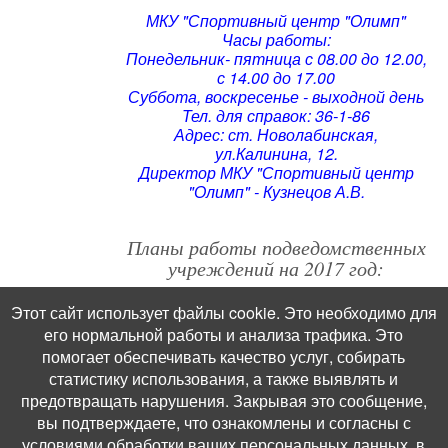
МКУ "Спортивный центр "Олимп"
Часы работы:
Понедельник- пятница с 08.00 до 12.00,
с 14.00 до 17.00
Суббота, воскресенье - выходной день
Тел. для справок: 36-1-86
Адрес: ст. Новолабинская,
ул.Калинина, 12.
Директор МКУ "Спортивный центр
"Олимп" - Кузнецов А.В.
Планы работы подведомственных
учреждений на 2017 год:
Этот сайт использует файлы cookie. Это необходимо для
план МКУК "КДЦ
его нормальной работы и анализа трафика. Это
"Новолабинский"
помогает обеспечивать качество услуг, собирать
план МКУК "Новолабинская
статистику использования, а также выявлять и
сельская библиотека"
предотвращать нарушения. Закрывая это сообщение,
вы подтверждаете, что ознакомлены и согласны с
план СЦ "Олимп"
условиями обработки ваших персональных данных, в