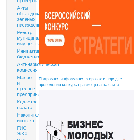
проверок
Акты
обследования
зеленых
насаждений
Реестр
муниципального
имущества
Инициативное
бюджетирование
Антинаркотическая
комиссия
Малое
Подробная информация о сроках и порядке
и
проведения конкурса размещена на сайте
среднее
предпринимательство
Кадастровая
палата
Накопительная
ипотека
ГИС
ЖКХ