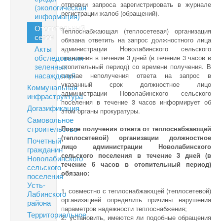
отправки запроса зарегистрировать в журнале
(экологическая
регистрации жалоб (обращений).
информация)
Отопительный
Теплоснабжающая (теплосетевая) организация
сезон
обязана ответить на запрос должностного лица
Акты
администрации Новолабинского сельского
обследования
поселения в течение 3 дней (в течение 3 часов в
зеленных
отопительный период) со времени получения. В
насаждений
случае неполучения ответа на запрос в
указанный срок должностное лицо
Коммунальная
администрации Новолабинского сельского
инфраструктура
поселения в течение 3 часов информирует об
Догазификация
этом органы прокуратуры.
Самовольное
строительство
После получения ответа от теплоснабжающей
(теплосетевой) организации должностное
Почетный
лицо администрации Новолабинского
гражданин
сельского поселения в течение 3 дней (в
Новолабинского
течение 6 часов в отопительный период)
сельского
обязано:
поселения
Усть-
1. совместно с теплоснабжающей (теплосетевой)
Лабинского
организацией определить причины нарушения
района
параметров надежности теплоснабжения;
Территориальное
2. установить, имеются ли подобные обращения