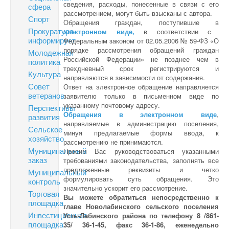
сведения, расходы, понесенные в связи с его
сфера
рассмотрением, могут быть взысканы с автора.
Спорт
Обращения граждан, поступившие в
Прокуратура
электронном виде,
в соответствии с
информирует
Федеральным законом от 02.05.2006 № 59-ФЗ «О
порядке рассмотрения обращений граждан
Молодежная
Российской Федерации» не позднее чем в
политика
трехдневный срок регистрируются и
Культура
направляются в зависимости от содержания.
Совет
Ответ на электронное обращение направляется
ветеранов
заявителю только в письменном виде по
указанному почтовому адресу.
Перспективы
Обращения в электронном виде
,
развития
направляемые в администрацию поселения,
Сельское
минуя предлагаемые формы ввода, к
хозяйство
рассмотрению не принимаются.
Муниципальный
Просим Вас руководствоваться указанными
заказ
требованиями законодательства, заполнять все
предложенные реквизиты и четко
Муниципальный
формулировать суть обращения. Это
контроль
значительно ускорит его рассмотрение.
Торговая
Вы можете обратиться непосредственно к
площадка
главе Новолабинского сельского поселения
Инвестиционная
Усть-Лабинского района по телефону 8 /861-
площадка
35/ 36-1-45, факс 36-1-86, еженедельно