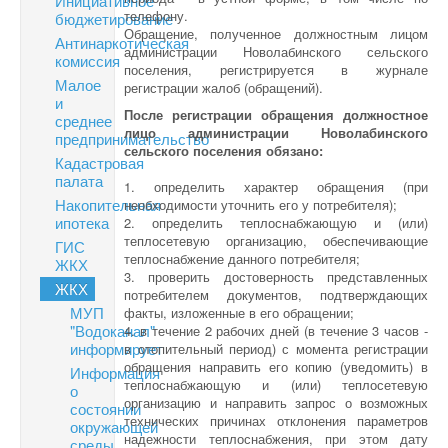
Инициативное
телефону.
бюджетирование
Обращение, полученное должностным лицом
Антинаркотическая
администрации Новолабинского сельского
комиссия
поселения, регистрируется в журнале
Малое
регистрации жалоб (обращений).
и
После регистрации обращения должностное
среднее
лицо администрации Новолабинского
предпринимательство
сельского поселения обязано:
Кадастровая
палата
1. определить характер обращения (при
Накопительная
необходимости уточнить его у потребителя);
ипотека
2. определить теплоснабжающую и (или)
теплосетевую организацию, обеспечивающие
ГИС
теплоснабжение данного потребителя;
ЖКХ
3. проверить достоверность представленных
ЖКХ
потребителем документов, подтверждающих
МУП
факты, изложенные в его обращении;
"Водоканал"
4. в течение 2 рабочих дней (в течение 3 часов -
информирует
в отопительный период) с момента регистрации
обращения направить его копию (уведомить) в
Информация
теплоснабжающую и (или) теплосетевую
о
организацию и направить запрос о возможных
состоянии
технических причинах отклонения параметров
окружающей
надежности теплоснабжения, при этом дату
среды