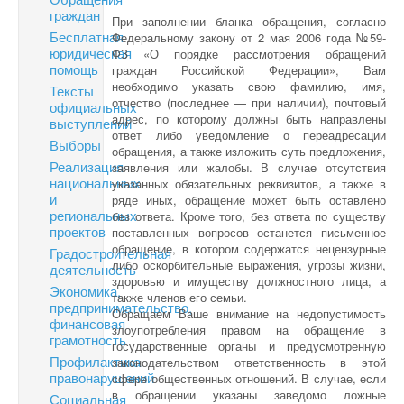
граждан
При заполнении бланка обращения, согласно
Бесплатная
Федеральному закону от 2 мая 2006 года №59-
юридическая
ФЗ «О порядке рассмотрения обращений
помощь
граждан Российской Федерации», Вам
необходимо указать свою фамилию, имя,
Тексты
отчество (последнее — при наличии), почтовый
официальных
адрес, по которому должны быть направлены
выступлений
ответ либо уведомление о переадресации
Выборы
обращения, а также изложить суть предложения,
Реализация
заявления или жалобы. В случае отсутствия
национальных
указанных обязательных реквизитов, а также в
и
ряде иных, обращение может быть оставлено
региональных
без ответа. Кроме того, без ответа по существу
проектов
поставленных вопросов останется письменное
обращение, в котором содержатся нецензурные
Градостроительная
либо оскорбительные выражения, угрозы жизни,
деятельность
здоровью и имуществу должностного лица, а
Экономика,
также членов его семьи.
предпринимательство,
Обращаем Ваше внимание на недопустимость
финансовая
злоупотребления правом на обращение в
грамотность
государственные органы и предусмотренную
Профилактика
законодательством ответственность в этой
правонарушений
сфере общественных отношений. В случае, если
в обращении указаны заведомо ложные
Социальная