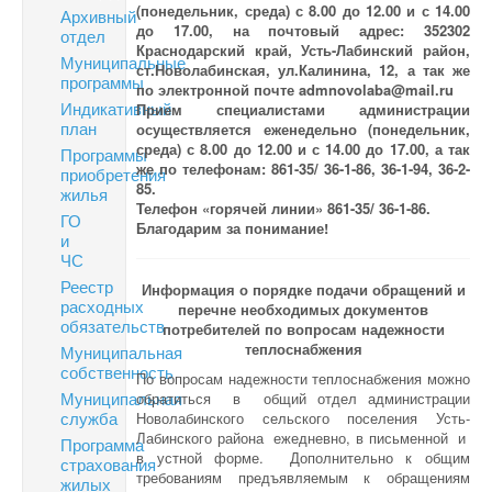
(понедельник, среда) с 8.00 до 12.00 и с 14.00
Архивный
до 17.00, на почтовый адрес: 352302
отдел
Краснодарский край, Усть-Лабинский район,
Муниципальные
ст.Новолабинская, ул.Калинина, 12, а так же
программы
по электронной почте admnovolaba@mail.ru
Индикативный
Прием специалистами администрации
план
осуществляется еженедельно (понедельник,
среда) с 8.00 до 12.00 и с 14.00 до 17.00, а так
Программы
же по телефонам: 861-35/ 36-1-86, 36-1-94, 36-2-
приобретения
85.
жилья
Телефон «горячей линии» 861-35/ 36-1-86.
ГО
Благодарим за понимание!
и
ЧС
Реестр
Информация о порядке подачи обращений и
расходных
перечне необходимых документов
обязательств
потребителей по вопросам надежности
теплоснабжения
Муниципальная
собственность
По вопросам надежности теплоснабжения можно
Муниципальная
обратиться в общий отдел администрации
служба
Новолабинского сельского поселения Усть-
Лабинского района ежедневно, в письменной и
Программа
в устной форме. Дополнительно к общим
страхования
требованиям предъявляемым к обращениям
жилых