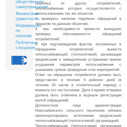
общественное
(жалобы) от других потребителей,
самоуправление
теплоснабжение которых осуществляется с
Финансовая
использованием тех же объектов;
грамотность
3. проверить наличие подобных обращений в
прошлом по данным объектам;
Информация
4. при необходимости провести выездную
по
проверку обоснованности обращений
налогам
потребителей;
Публичные
5. при подтверждении фактов, изложенных в
слушания
обращениях потребителей, вынести
теплоснабжающей (теплосетевой) организации
предписание о немедленном устранении причин
ухудшения параметров теплоснабжения с
указанием сроков проведения этих мероприятий.
Ответ на обращение потребителя должен быть
представлен в течение 5 рабочих дней (в
течение 24 часов в отопительный период) с
момента его поступления. Дата и время отправки
должна быть отмечена в журнале регистрации
жалоб (обращений).
Должностное лицо администрации
Новолабинского сельского поселения обязано
проконтролировать исполнение предписания
теплоснабжающей (теплосетевой) организацией.
Теплоснабжающая (теплосетевая) организация