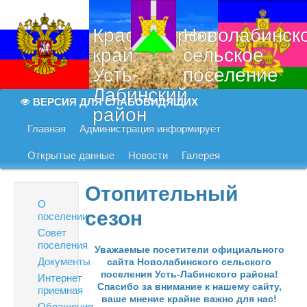
Краснодарский
Новолабинск
край
сельское
Усть-
поселение
Лабинский
ВЕРСИЯ ДЛЯ СЛАБОВИДЯЩИХ
район
Главная
Администрация информирует
Открытые данные
Новости
Галерея
Отопительный
О
сезон
поселении
Совет
поселения
Уважаемые посетители официального
Документы
сайта Новолабинского сельского
поселения Усть-Лабинского района!
Интернет
Спасибо за внимание к нашему сайту,
приемная
ваше мнение крайне важно для нас!
Обращения