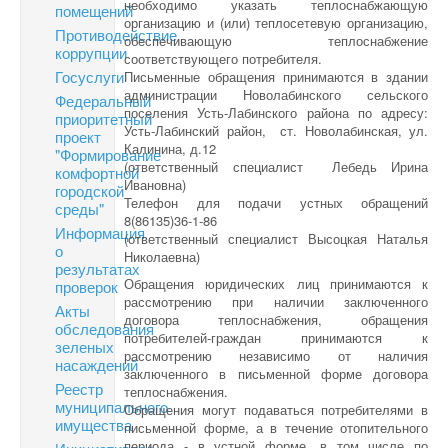
необходимо указать теплоснабжающую
помещений
организацию и (или) теплосетевую организацию,
Противодействие
обеспечивающую теплоснабжение
коррупции
соответствующего потребителя.
Госуслуги
Письменные обращения принимаются в здании
администрации Новолабинского сельского
Федеральный
поселения Усть-Лабинского района по адресу:
приоритетный
Усть-Лабинский район, ст. Новолабинская, ул.
проект
Калинина, д.12
"Формирование
(ответственный специалист Лебедь Ирина
комфортной
Ивановна)
городской
Телефон для подачи устных обращений
среды"
8(86135)36-1-86
Информация
(ответственный специалист Высоцкая Наталья
о
Николаевна)
результатах
Обращения юридических лиц принимаются к
проверок
рассмотрению при наличии заключенного
Акты
договора теплоснабжения, обращения
обследования
потребителей-граждан принимаются к
зеленых
рассмотрению независимо от наличия
насаждений
заключенного в письменной форме договора
Реестр
теплоснабжения.
муниципального
Обращения могут подаваться потребителями в
имущества
письменной форме, а в течение отопительного
периода - в устной форме, в том числе по