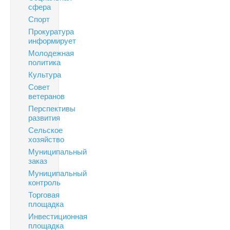
сфера
Спорт
Прокуратура
информирует
Молодежная
политика
Культура
Совет
ветеранов
Перспективы
развития
Сельское
хозяйство
Муниципальный
заказ
Муниципальный
контроль
Торговая
площадка
Инвестиционная
площадка