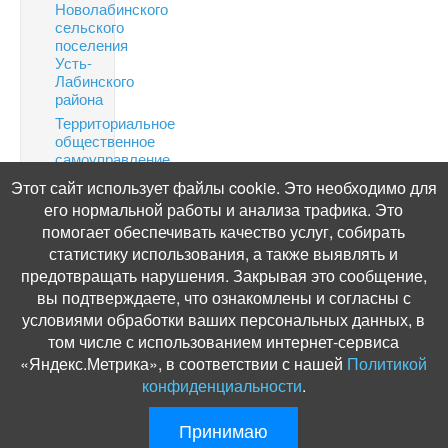
Новолабинского
сельского
поселения
Усть-
Лабинского
района
Территориальное
общественное
самоуправление
Финансовая
Этот сайт использует файлы cookie. Это необходимо для
грамотность
его нормальной работы и анализа трафика. Это
Информация
помогает обеспечивать качество услуг, собирать
по
статистику использования, а также выявлять и
налогам
предотвращать нарушения. Закрывая это сообщение,
Публичные
вы подтверждаете, что ознакомлены и согласны с
слушания
условиями обработки ваших персональных данных, в
том числе с использованием интернет-сервиса
«Яндекс.Метрика», в соответствии с нашей
Политикой
конфиденциальности
.
© Администрация Новолабинского сельского поселения, 2012. Разработ
Принимаю
и поддержка:
ООО «СибСР»