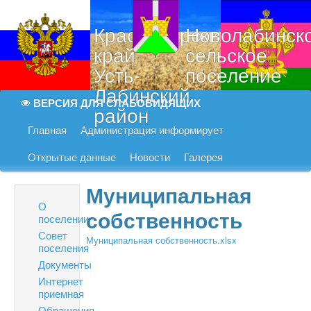
Краснодарский
Новолабинск
край
сельское
Усть-
поселение
Лабинский
ВЕРСИЯ ДЛЯ СЛАБОВИДЯЩИХ
район
Главная
Администрация информирует
Открытые данные
Новости
Галерея
Муниципальная
О
собственность
поселении
Совет
Муниципальная собственность.xlsx
поселения
Документы
Интернет
приемная
Обращения