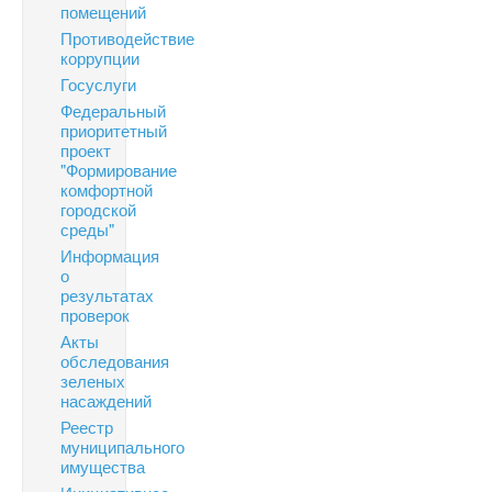
помещений
Противодействие
коррупции
Госуслуги
Федеральный
приоритетный
проект
"Формирование
комфортной
городской
среды"
Информация
о
результатах
проверок
Акты
обследования
зеленых
насаждений
Реестр
муниципального
имущества