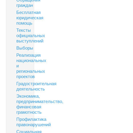
граждан
Бесплатная
юридическая
помощь
Тексты
официальных
выступлений
Выборы
Реализация
национальных
и
региональных
проектов
Градостроительная
деятельность
Экономика,
предпринимательство,
финансовая
грамотность
Профилактика
правонарушений
Социальная